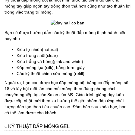
móng tay giúp ngón tay trông thon thả hơn cũng như tạo thuận lợi
trong việc trang trí móng.
Bạn sẽ được hướng dẫn các kỹ thuật đắp móng thịnh hành hiện
nay như:
Kiểu tự nhiên(natural)
Kiểu trong suốt(clear)
Kiểu trắng và hồng(pink and white)
Đắp móng lụa (silk), bằng form giấy
Các kỹ thuật chỉnh sửa móng (refill)
Ngoài ra, bạn còn được học đắp móng bột bằng cọ đắp móng số
18 và lấy bột một lần cho mỗi móng theo đúng phong cách
chuyên nghiệp tại các Salon của Mỹ. Giáo trình giảng dạy luôn
được cập nhật mới theo xu hướng thế giới nhằm đáp ứng chất
lượng đào tạo theo tiêu chuẩn cao. Đảm bảo sau khóa học, bạn
có thể làm được cho khách.
KỸ THUẬT ĐẮP MÓNG GEL