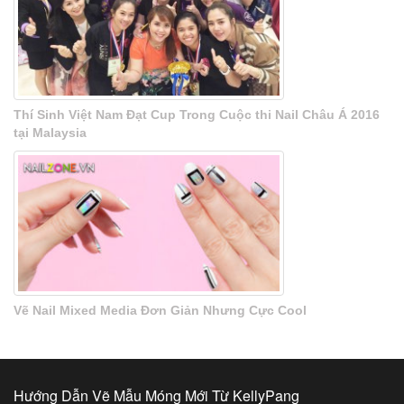
Thí Sinh Việt Nam Đạt Cup Trong Cuộc thi Nail Châu Á 2016
tại Malaysia
Vẽ Nail Mixed Media Đơn Giản Nhưng Cực Cool
Hướng Dẫn Vẽ Mẫu Móng Mới Từ KellyPang