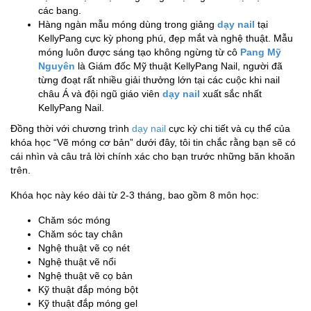
các bang.
Hàng ngàn mẫu móng dùng trong giảng
dạy nail
tại
KellyPang cực kỳ phong phú, đẹp mắt và nghệ thuật. Mẫu
móng luôn được sáng tạo không ngừng từ cô
Pang Mỹ
Nguyên
là Giám đốc Mỹ thuật KellyPang Nail, người đã
từng đoạt rất nhiều giải thưởng lớn tại các cuộc khi nail
châu Á và đội ngũ giáo viên
dạy nail
xuất sắc nhất
KellyPang Nail.
Đồng thời với chương trình
dạy nail
cực kỳ chi tiết và cụ thể của
khóa học “Vẽ móng cơ bản” dưới đây, tôi tin chắc rằng bạn sẽ có
cái nhìn và câu trả lời chính xác cho bạn trước những băn khoăn
trên.
Khóa học này kéo dài từ 2-3 tháng, bao gồm 8 môn học:
Chăm sóc móng
Chăm sóc tay chân
Nghệ thuật vẽ cọ nét
Nghệ thuật vẽ nổi
Nghệ thuật vẽ cọ bản
Kỹ thuật đắp móng bột
Kỹ thuật đắp móng gel