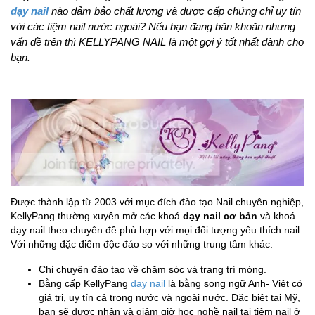
dạy nail
nào đảm bảo chất lượng và được cấp chứng chỉ uy tín
với các tiệm nail nước ngoài? Nếu bạn đang băn khoăn nhưng
vấn đề trên thì KELLYPANG NAIL là một gợi ý tốt nhất dành cho
bạn.
Được thành lập từ 2003 với mục đích đào tạo Nail chuyên nghiệp,
KellyPang thường xuyên mở các khoá
dạy nail cơ bản
và khoá
dạy nail theo chuyên đề phù hợp với mọi đối tượng yêu thích nail.
Với những đặc điểm độc đáo so với những trung tâm khác:
Chỉ chuyên đào tạo về chăm sóc và trang trí móng.
Bằng cấp KellyPang
dạy nail
là bằng song ngữ Anh- Việt có
giá trị, uy tín cả trong nước và ngoài nước. Đặc biệt tại Mỹ,
bạn sẽ được nhận và giảm giờ học nghề nail tại tiệm nail ở