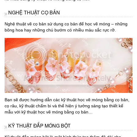
NGHỆ THUẬT CỌ BẢN
Nghệ thuật vẽ cọ bản sử dụng cọ bản để học vẽ móng – những
bông hoa hay những chú bướm có nhiều màu sắc rực rỡ.
Bạn sẽ được hướng dẫn các kỹ thuật học vẽ móng bằng cọ bản,
cọ râu, kỹ thuật chấm bi và thể hiện ý tưởng sáng tạo thiết kế
mẫu với kỹ thuật học vẽ móng bằng cọ bản…
KỸ THUẬT ĐẮP MÓNG BỘT
Kỹ thuật đắp móng bột là một hình thức tạo thêm độ dài cho