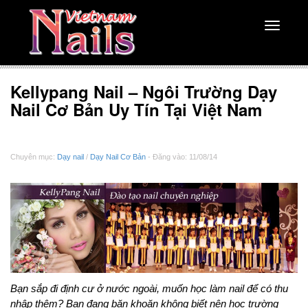
Toggle
navigati
Kellypang Nail – Ngôi Trường Dạy
Nail Cơ Bản Uy Tín Tại Việt Nam
Chuyên mục:
Dạy nail
/
Dạy Nail Cơ Bản
- Đăng vào: 11/08/14
Bạn sắp đi định cư ở nước ngoài, muốn học làm nail để có thu
nhập thêm? Bạn đang băn khoăn không biết nên học trường