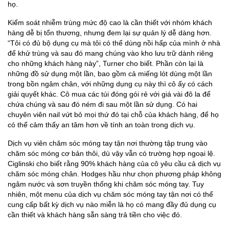
họ.
Kiểm soát nhiễm trùng mức độ cao là cần thiết với nhóm khách
hàng dễ bị tổn thương, nhưng đem lại sự quản lý dễ dàng hơn.
“Tôi có đủ bộ dụng cụ mà tôi có thể dùng nồi hấp của mình ở nhà
để khử trùng và sau đó mang chúng vào kho lưu trữ dành riêng
cho những khách hàng này”, Turner cho biết. Phần còn lại là
những đồ sử dụng một lần, bao gồm cả miếng lót dùng một lần
trong bồn ngâm chân, với những dụng cụ này thì cô ấy có cách
giải quyết khác. Cô mua các túi đóng gói rẻ với giá vài đô la để
chứa chúng và sau đó ném đi sau một lần sử dụng. Có hai
chuyên viên nail vứt bỏ mọi thứ đó tại chỗ của khách hàng, để họ
có thể cảm thấy an tâm hơn về tính an toàn trong dịch vụ.
Dịch vụ viên chăm sóc móng tay tận nơi thường tập trung vào
chăm sóc móng cơ bản thôi, dù vậy vẫn có trường hợp ngoại lệ.
Ciglinski cho biết rằng 90% khách hàng của cô yêu cầu cả dịch vụ
chăm sóc móng chân. Hodges hầu như chọn phương pháp không
ngâm nước và sơn truyền thống khi chăm sóc móng tay. Tuy
nhiên, một menu của dịch vụ chăm sóc móng tay tận nơi có thể
cung cấp bất kỳ dịch vụ nào miễn là họ có mang đầy đủ dụng cụ
cần thiết và khách hàng sẵn sàng trả tiền cho việc đó.