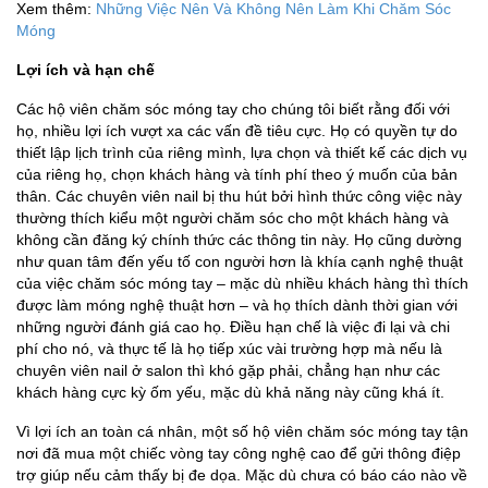
Xem thêm:
Những Việc Nên Và Không Nên Làm Khi Chăm Sóc
Móng
Lợi ích và hạn chế
Các hộ viên chăm sóc móng tay cho chúng tôi biết rằng đối với
họ, nhiều lợi ích vượt xa các vấn đề tiêu cực. Họ có quyền tự do
thiết lập lịch trình của riêng mình, lựa chọn và thiết kế các dịch vụ
của riêng họ, chọn khách hàng và tính phí theo ý muốn của bản
thân. Các chuyên viên nail bị thu hút bởi hình thức công việc này
thường thích kiểu một người chăm sóc cho một khách hàng và
không cần đăng ký chính thức các thông tin này. Họ cũng dường
như quan tâm đến yếu tố con người hơn là khía cạnh nghệ thuật
của việc chăm sóc móng tay – mặc dù nhiều khách hàng thì thích
được làm móng nghệ thuật hơn – và họ thích dành thời gian với
những người đánh giá cao họ. Điều hạn chế là việc đi lại và chi
phí cho nó, và thực tế là họ tiếp xúc vài trường hợp mà nếu là
chuyên viên nail ở salon thì khó gặp phải, chẳng hạn như các
khách hàng cực kỳ ốm yếu, mặc dù khả năng này cũng khá ít.
Vì lợi ích an toàn cá nhân, một số hộ viên chăm sóc móng tay tận
nơi đã mua một chiếc vòng tay công nghệ cao để gửi thông điệp
trợ giúp nếu cảm thấy bị đe dọa. Mặc dù chưa có báo cáo nào về