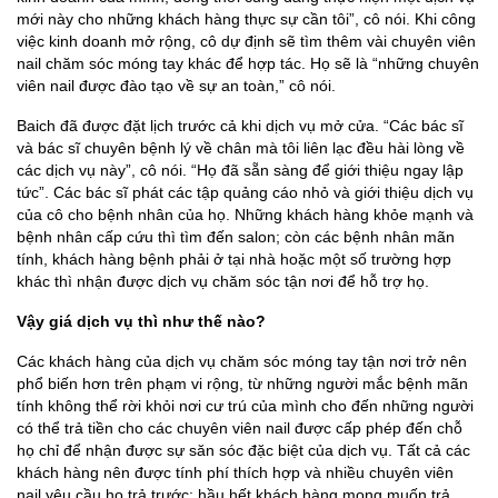
mới này cho những khách hàng thực sự cần tôi”, cô nói. Khi công
việc kinh doanh mở rộng, cô dự định sẽ tìm thêm vài chuyên viên
nail chăm sóc móng tay khác để hợp tác. Họ sẽ là “những chuyên
viên nail được đào tạo về sự an toàn,” cô nói.
Baich đã được đặt lịch trước cả khi dịch vụ mở cửa. “Các bác sĩ
và bác sĩ chuyên bệnh lý về chân mà tôi liên lạc đều hài lòng về
các dịch vụ này”, cô nói. “Họ đã sẵn sàng để giới thiệu ngay lập
tức”. Các bác sĩ phát các tập quảng cáo nhỏ và giới thiệu dịch vụ
của cô cho bệnh nhân của họ. Những khách hàng khỏe mạnh và
bệnh nhân cấp cứu thì tìm đến salon; còn các bệnh nhân mãn
tính, khách hàng bệnh phải ở tại nhà hoặc một số trường hợp
khác thì nhận được dịch vụ chăm sóc tận nơi để hỗ trợ họ.
Vậy giá dịch vụ thì như thế nào?
Các khách hàng của dịch vụ chăm sóc móng tay tận nơi trở nên
phổ biến hơn trên phạm vi rộng, từ những người mắc bệnh mãn
tính không thể rời khỏi nơi cư trú của mình cho đến những người
có thể trả tiền cho các chuyên viên nail được cấp phép đến chỗ
họ chỉ để nhận được sự săn sóc đặc biệt của dịch vụ. Tất cả các
khách hàng nên được tính phí thích hợp và nhiều chuyên viên
nail yêu cầu họ trả trước; hầu hết khách hàng mong muốn trả