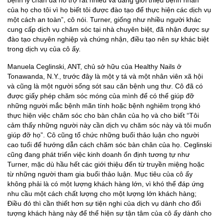
bệnh lý chân đã hỗ trợ rất nhiều và đang giới thiệu bệnh nhân
của họ cho tôi vì họ biết tôi được đào tạo để thực hiện các dịch vụ
một cách an toàn”, cô nói. Turner, giống như nhiều người khác
cung cấp dịch vụ chăm sóc tại nhà chuyên biệt, đã nhận được sự
đào tạo chuyên nghiệp và chứng nhận, điều tạo nên sự khác biệt
trong dịch vụ của cô ấy.
Manuela Ceglinski, ANT, chủ sở hữu của Healthy Nails ở
Tonawanda, N.Y., trước đây là một y tá và một nhân viên xã hội
và cũng là một người sống sót sau căn bệnh ung thư. Cô đã có
được giấy phép chăm sóc móng của mình để có thể giúp đỡ
những người mắc bệnh mãn tính hoặc bệnh nghiêm trọng khó
thực hiện việc chăm sóc cho bàn chân của họ và cho biết “Tôi
cảm thấy những người này cần dịch vụ chăm sóc này và tôi muốn
giúp đỡ họ”. Cô cũng tổ chức những buổi thảo luận cho người
cao tuổi để hướng dẫn cách chăm sóc bàn chân của họ. Ceglinski
cũng đang phát triển việc kinh doanh ổn định tương tự như
Turner, mặc dù hầu hết các giới thiệu đến từ truyền miệng hoặc
từ những người tham gia buổi thảo luận. Mục tiêu của cô ấy
không phải là có một lượng khách hàng lớn, vì khó thể đáp ứng
nhu cầu một cách chất lượng cho một lượng lớn khách hàng;
Điều đó thì cần thiết hơn sự tiện nghi của dịch vụ dành cho đối
tượng khách hàng này để thể hiện sự tận tâm của cô ấy dành cho