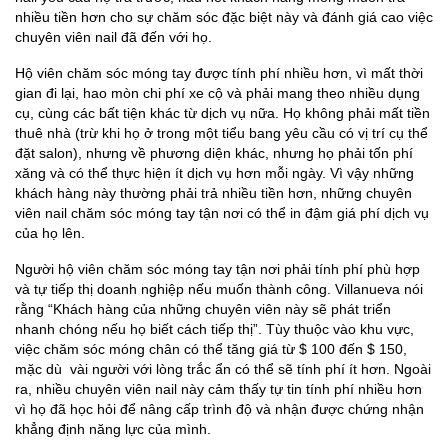
nhiều tiền hơn cho sự chăm sóc đặc biệt này và đánh giá cao việc
chuyên viên nail đã đến với họ.
Hộ viên chăm sóc móng tay được tính phí nhiều hơn, vì mất thời
gian đi lại, hao mòn chi phí xe cộ và phải mang theo nhiều dụng
cụ, cùng các bất tiện khác từ dịch vụ nữa. Họ không phải mất tiền
thuê nhà (trừ khi họ ở trong một tiểu bang yêu cầu có vị trí cụ thể
đặt salon), nhưng về phương diện khác, nhưng họ phải tốn phí
xăng và có thể thực hiện ít dịch vụ hơn mỗi ngày. Vì vậy những
khách hàng này thường phải trả nhiều tiền hơn, những chuyên
viên nail chăm sóc móng tay tận nơi có thể in đậm giá phí dịch vụ
của họ lên.
Người hộ viên chăm sóc móng tay tận nơi phải tính phí phù hợp
và tự tiếp thị doanh nghiệp nếu muốn thành công. Villanueva nói
rằng “Khách hàng của những chuyên viên này sẽ phát triển
nhanh chóng nếu họ biết cách tiếp thị”. Tùy thuộc vào khu vực,
việc chăm sóc móng chân có thể tăng giá từ $ 100 đến $ 150,
mặc dù vài người với lòng trắc ẩn có thể sẽ tính phí ít hơn. Ngoài
ra, nhiều chuyên viên nail này cảm thấy tự tin tính phí nhiều hơn
vì họ đã học hỏi để nâng cấp trình độ và nhận được chứng nhận
khẳng định năng lực của mình.