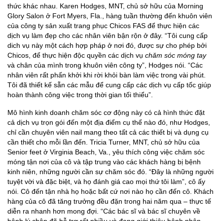
thức khác nhau. Karen Hodges, MNT, chủ sở hữu của Morning
Glory Salon ở Fort Myers, Fla., hàng tuần thường đến khuôn viên
của công ty sản xuất trang phục Chicos FAS để thực hiện các
dịch vụ làm đẹp cho các nhân viên bận rộn ở đây. “Tôi cung cấp
dich vụ này một cách hợp pháp ở nơi đó, được sự cho phép bởi
Chicos, để thực hiện độc quyền các dịch vụ
chăm sóc
móng tay
và chân của mình trong khuôn viên công ty”, Hodges nói. “Các
nhân viên rất phấn khởi khi rời khỏi bàn làm việc trong vài phút.
Tôi đã thiết kế sẵn các mẫu để cung cấp các dịch vụ cấp tốc giúp
hoàn thành công việc trong thời gian tối thiểu”.
Mô hình kinh doanh chăm sóc cơ động này có cả hình thức đặt
cả dịch vụ trọn gói đến một địa điểm cụ thể nào đó, như Hodges,
chỉ cần chuyên viên nail mang theo tất cả các thiết bị và dụng cụ
cần thiết cho mỗi lần đến. Tricia Turner, MNT, chủ sở hữu của
Senior feet ở Virginia Beach, Va., yêu thích công việc chăm sóc
móng tận nơi của cô và tập trung vào các khách hàng bị bệnh
kinh niên, những người cần sự chăm sóc đó. “Đây là những người
tuyệt vời và đặc biệt, và họ đánh giá cao mọi thứ tôi làm”, cô ấy
nói. Cô đến tận nhà họ hoặc bất cứ nơi nào họ cần đến cô. Khách
hàng của cô đã tăng trưởng đều đặn trong hai năm qua – thực tế
diễn ra nhanh hơn mong đợi. “Các bác sĩ và bác sĩ chuyên về