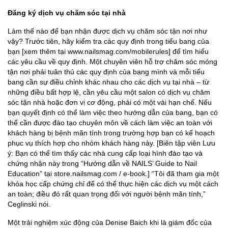
Đăng ký dịch vụ chăm sóc tại nhà
Làm thế nào để bạn nhận được dịch vụ chăm sóc tận nơi như
vậy? Trước tiên, hãy kiểm tra các quy định trong tiểu bang của
bạn [xem thêm tại www.nailsmag.com/mobilerules] để tìm hiểu
các yêu cầu về quy định. Một chuyên viên hỗ trợ chăm sóc móng
tận nơi phải tuân thủ các quy định của bang mình và mỗi tiểu
bang cần sự điều chỉnh khác nhau cho các dịch vụ tại nhà – từ
những điều bất hợp lệ, cần yêu cầu một salon có dịch vụ chăm
sóc tận nhà hoặc đơn vị cơ động, phải có một vài hạn chế. Nếu
bạn quyết định có thể làm việc theo hướng dẫn của bang, bạn có
thể cần được đào tạo chuyên môn về cách làm việc an toàn với
khách hàng bị bệnh mãn tính trong trường hợp bạn có kế hoạch
phục vụ thích hợp cho nhóm khách hàng này. [Biên tập viên Lưu
ý: Bạn có thể tìm thấy các nhà cung cấp loại hình đào tạo và
chứng nhận này trong “Hướng dẫn về NAILS’ Guide to Nail
Education” tại store.nailsmag.com / e-book.] “Tôi đã tham gia một
khóa học cấp chứng chỉ để có thể thực hiện các dịch vụ một cách
an toàn; điều đó rất quan trọng đối với người bệnh mãn tính,”
Ceglinski nói.
Một trải nghiệm xúc động của Denise Baich khi là giám đốc của