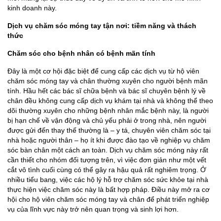
kinh doanh này.
Dịch vụ chăm sóc móng tay tận nơi: tiềm năng và thách
thức
Chăm sóc cho bệnh nhân có bệnh mãn tính
Đây là một cơ hội đặc biệt để cung cấp các dịch vụ từ hộ viên
chăm sóc móng tay và chân thường xuyên cho người bệnh mãn
tính. Hầu hết các bác sĩ chữa bệnh và bác sĩ chuyên bệnh lý về
chân đều không cung cấp dịch vụ khám tại nhà và không thể theo
dõi thường xuyên cho những bệnh nhân mắc bệnh này, là người
bị hạn chế về vận động và chủ yếu phải ở trong nhà, nên người
được gửi đến thay thế thường là – y tá, chuyên viên chăm sóc tại
nhà hoặc người thân – họ ít khi được đào tạo về nghiệp vụ chăm
sóc bàn chân một cách an toàn. Dịch vụ chăm sóc móng này rất
cần thiết cho nhóm đối tượng trên, vì việc đơn giản như một vết
cắt vô tình cuối cùng có thể gây ra hậu quả rất nghiêm trọng. Ở
nhiều tiểu bang, việc các hộ lý hỗ trợ chăm sóc sức khỏe tại nhà
thực hiện việc chăm sóc này là bất hợp pháp. Điều này mở ra cơ
hội cho hộ viên chăm sóc móng tay và chân để phát triển nghiệp
vụ của lĩnh vực này trở nên quan trọng và sinh lợi hơn.