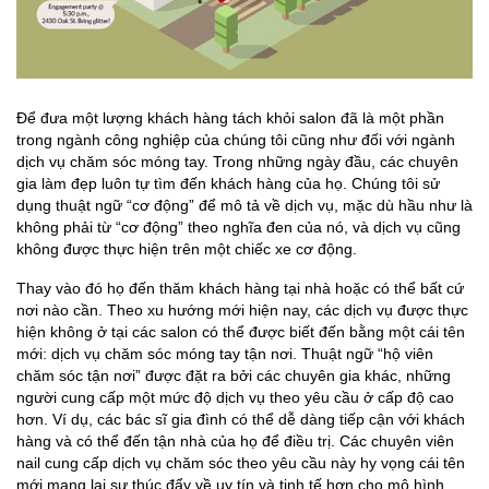
Để đưa một lượng khách hàng tách khỏi salon đã là một phần
trong ngành công nghiệp của chúng tôi cũng như đối với ngành
dịch vụ chăm sóc móng tay. Trong những ngày đầu, các chuyên
gia làm đẹp luôn tự tìm đến khách hàng của họ. Chúng tôi sử
dụng thuật ngữ “cơ động” để mô tả về dịch vụ, mặc dù hầu như là
không phải từ “cơ động” theo nghĩa đen của nó, và dịch vụ cũng
không được thực hiện trên một chiếc xe cơ động.
Thay vào đó họ đến thăm khách hàng tại nhà hoặc có thể bất cứ
nơi nào cần. Theo xu hướng mới hiện nay, các dịch vụ được thực
hiện không ở tại các salon có thể được biết đến bằng một cái tên
mới: dịch vụ chăm sóc móng tay tận nơi. Thuật ngữ “hộ viên
chăm sóc tận nơi” được đặt ra bởi các chuyên gia khác, những
người cung cấp một mức độ dịch vụ theo yêu cầu ở cấp độ cao
hơn. Ví dụ, các bác sĩ gia đình có thể dễ dàng tiếp cận với khách
hàng và có thể đến tận nhà của họ để điều trị. Các chuyên viên
nail cung cấp dịch vụ chăm sóc theo yêu cầu này hy vọng cái tên
mới mang lại sự thúc đẩy về uy tín và tinh tế hơn cho mô hình