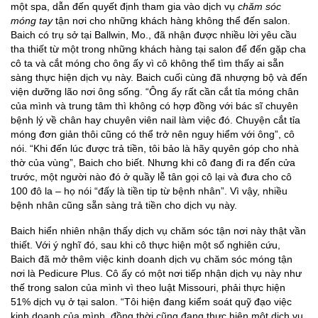
một spa, dẫn đến quyết định tham gia vào dịch vụ
chăm sóc
móng tay
tận nơi cho những khách hàng không thể đến salon.
Baich có trụ sở tại Ballwin, Mo., đã nhận được nhiều lời yêu cầu
tha thiết từ một trong những khách hàng tại salon để đến gặp cha
cô ta và cắt móng cho ông ấy vì cô không thể tìm thấy ai sẵn
sàng thực hiện dịch vụ này. Baich cuối cùng đã nhượng bộ và đến
viện dưỡng lão nơi ông sống. “Ông ấy rất cần cắt tỉa móng chân
của mình và trung tâm thì không có hợp đồng với bác sĩ chuyên
bệnh lý về chân hay chuyên viên nail làm việc đó. Chuyện cắt tỉa
móng đơn giản thôi cũng có thể trở nên nguy hiểm với ông”, cô
nói. “Khi đến lúc được trả tiền, tôi bảo là hãy quyên góp cho nhà
thờ của vùng”, Baich cho biết. Nhưng khi cô đang đi ra đến cửa
trước, một người nào đó ở quầy lễ tân gọi cô lại và đưa cho cô
100 đô la – họ nói “đấy là tiền tip từ bệnh nhân”. Vì vậy, nhiều
bệnh nhân cũng sẵn sàng trả tiền cho dịch vụ này.
Baich hiển nhiên nhận thấy dịch vụ chăm sóc tận nơi này thật vần
thiết. Với ý nghĩ đó, sau khi cô thực hiện một số nghiên cứu,
Baich đã mở thêm việc kinh doanh dịch vụ chăm sóc móng tận
nơi là Pedicure Plus. Cô ấy có một nơi tiếp nhận dịch vụ này như
thế trong salon của mình vì theo luật Missouri, phải thực hiện
51% dịch vụ ở tại salon. “Tôi hiện đang kiểm soát quỹ đạo việc
kinh doanh của mình, đồng thời cũng đang thực hiện một dịch vụ