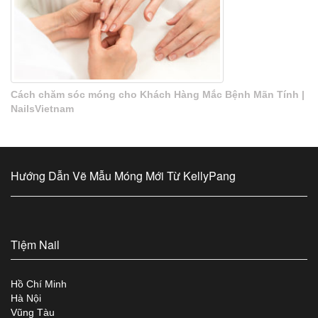
Cách chăm sóc móng cho Khách Hàng Mắc Bệnh Mãn Tính |
NailsVietnam
Hướng Dẫn Vẽ Mẫu Móng Mới Từ KellyPang
Tiệm Nail
Hồ Chí Minh
Hà Nội
Vũng Tàu