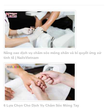
Nâng cao dịch vụ chăm sóc móng chân và bí quyết ứng xử
tinh tế | NailsVietnam
6 Lựa Chọn Cho Dịch Vụ Chăm Sóc Móng Tay