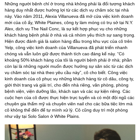
Những người bệnh chỉ ở trong nhà không phải là đối tượng khách
hàng duy nhất được hưởng lợi từ các dịch vụ chăm sóc tại nhà
này. Vào năm 2011, Alexia Villanueva đã mở cửa việc kinh doanh
mới của cô ấy, White Plaines, công ty làm móng có trụ sở tại N.Y.
Alex, dịch vụ The Nail Conc, là sự kết hợp phục vụ cho những
khách hàng bệnh phải ở nhà và cả nhóm yêu thích sự sang trọng.
Hiện được đánh giá là salon hàng đầu trong khu vực của cô trên
Yelp, công việc kinh doanh của Villanueva đã phát triển nhanh
chóng và vẫn luôn giữ được thành tích cao đáng kể này. “Có
khoảng 50% khách hàng của tôi là người bệnh phải ở nhà; phần
còn lại là những người muốn được hưởng sự săn sóc từ các dịch
vụ chăm sóc tại nhà theo yêu cầu này”, cô cho biết. Công việc
kinh doanh của cô phục vụ những khách hàng từ cô dâu, công ty,
giới thời trang và giải trí, cho đến nhà riêng, văn phòng, phòng
bệnh viện, viện dưỡng lão, khách sạn và các sự kiện riêng. Các
cuộc hẹn của cô được thực hiện trực tuyến và có một đội ngũ các
chuyên gia thẩm mỹ và chuyên viên nail cho các bữa tiệc lớn mà
cô không thể đến để tự mình xử lý. Cô cũng duy trì một phòng
như vậy tại Solo Salon ở White Plains.