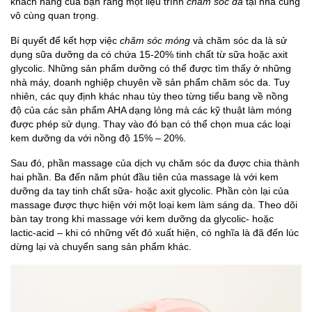
khách hàng của bạn rằng một liệu trình
chăm sóc da
tại nhà cũng
vô cùng quan trọng.
Bí quyết để kết hợp việc
chăm sóc móng
và chăm sóc da là sử
dụng sữa dưỡng da có chứa 15-20% tinh chất từ sữa hoặc axit
glycolic. Những sản phẩm dưỡng có thể được tìm thấy ở những
nhà máy, doanh nghiệp chuyên về sản phẩm chăm sóc da. Tuy
nhiên, các quy định khác nhau tùy theo từng tiểu bang về nồng
độ của các sản phẩm AHA dạng lỏng mà các kỹ thuật làm móng
được phép sử dụng. Thay vào đó bạn có thể chọn mua các loại
kem dưỡng da với nồng độ 15% – 20%.
Sau đó, phần massage của dịch vụ chăm sóc da được chia thành
hai phần. Ba đến năm phút đầu tiên của massage là với kem
dưỡng da tay tinh chất sữa- hoặc axit glycolic. Phần còn lại của
massage được thực hiện với một loại kem làm sáng da. Theo dõi
bàn tay trong khi massage với kem dưỡng da glycolic- hoặc
lactic-acid – khi có những vết đỏ xuất hiện, có nghĩa là đã đến lúc
dừng lại và chuyển sang sản phẩm khác.