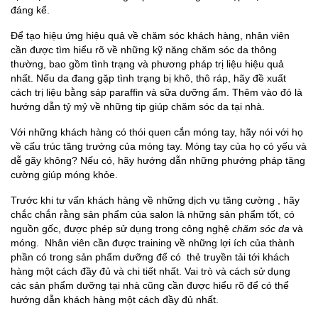
đáng kể.
Để tạo hiệu ứng hiệu quả về chăm sóc khách hàng, nhân viên
cần được tìm hiểu rõ về những kỹ năng chăm sóc da thông
thường, bao gồm tình trạng và phương pháp trị liệu hiệu quả
nhất. Nếu da đang gặp tình trạng bị khô, thô ráp, hãy đề xuất
cách trị liệu bằng sáp paraffin và sữa dưỡng ẩm. Thêm vào đó là
hướng dẫn tỷ mỷ về những tip giúp chăm sóc da tại nhà.
Với những khách hàng có thói quen cắn móng tay, hãy nói với họ
về cấu trúc tăng trưởng của móng tay. Móng tay của họ có yếu và
dễ gãy không? Nếu có, hãy hướng dẫn những phướng pháp tăng
cường giúp móng khỏe.
Trước khi tư vấn khách hàng về những dịch vụ tăng cường , hãy
chắc chắn rằng sản phẩm của salon là những sản phẩm tốt, có
nguồn gốc, được phép sử dụng trong công nghệ
chăm sóc da
và
móng. Nhân viên cần được training về những lợi ích của thành
phần có trong sản phẩm dưỡng để có thẻ truyền tải tới khách
hàng một cách đầy đủ và chi tiết nhất. Vai trò và cách sử dụng
các sản phẩm dưỡng tại nhà cũng cần được hiểu rõ để có thể
hướng dẫn khách hàng một cách đầy đủ nhất.