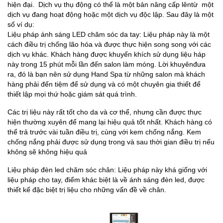
hiện đại. Dịch vụ thụ động có thể là một bản nâng cấp lêntừ một
dịch vụ đang hoạt động hoặc một dịch vụ độc lập. Sau đây là một
số ví dụ:
Liệu pháp ánh sáng LED chăm sóc da tay: Liệu pháp này là một
cách điều trị chống lão hóa và được thực hiện song song với các
dịch vụ khác. Khách hàng được khuyến khích sử dụng liệu háp
này trong 15 phút mỗi lần đến salon làm móng. Lời khuyênđưa
ra, đó là bạn nên sử dụng Hand Spa từ những salon mà khách
hàng phải đến tiệm để sử dụng và có một chuyên gia thiết để
thiết lập mọi thứ hoặc giám sát quá trình.
Các trị liệu này rất tốt cho da và cơ thể, nhưng cần được thực
hiện thường xuyên để mang lại hiệu quả tốt nhất. Khách hàng có
thể trả trước vài tuần điều trị, cùng với kem chống nắng. Kem
chống nắng phải được sử dụng trong và sau thời gian điều trị nếu
không sẽ không hiệu quả
Liệu pháp đèn led chăm sóc chân: Liệu pháp này khá giống với
liệu pháp cho tay, điểm khác biệt là về ánh sáng đèn led, được
thiết kế đặc biệt trị liệu cho những vấn đề về chân.