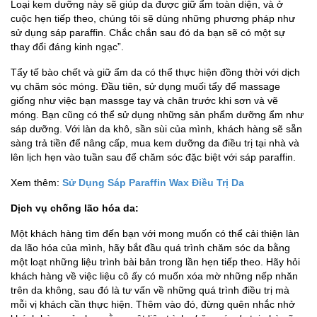
Loại kem dưỡng này sẽ giúp da được giữ ẩm toàn diện, và ở
cuộc hẹn tiếp theo, chúng tôi sẽ dùng những phương pháp như
sử dụng sáp paraffin. Chắc chắn sau đó da bạn sẽ có một sự
thay đổi đáng kinh ngạc”.
Tẩy tế bào chết và giữ ẩm da có thể thực hiện đồng thời với dịch
vụ chăm sóc móng. Đầu tiên, sử dụng muối tẩy để massage
giống như việc bạn massge tay và chân trước khi sơn và vẽ
móng. Bạn cũng có thể sử dụng những sản phẩm dưỡng ẩm như
sáp dưỡng. Với làn da khô, sần sùi của mình, khách hàng sẽ sẵn
sàng trả tiền để nâng cấp, mua kem dưỡng da điều trị tại nhà và
lên lịch hẹn vào tuần sau để chăm sóc đặc biệt với sáp paraffin.
Xem thêm:
Sử Dụng Sáp Paraffin Wax Điều Trị Da
Dịch vụ chống lão hóa da:
Một khách hàng tìm đến bạn với mong muốn có thể cải thiện làn
da lão hóa của mình, hãy bắt đầu quá trình chăm sóc da bằng
một loạt những liệu trình bài bản trong lần hẹn tiếp theo. Hãy hỏi
khách hàng về việc liệu cô ấy có muốn xóa mờ những nếp nhăn
trên da không, sau đó là tư vấn về những quá trình điều trị mà
mỗi vị khách cần thực hiện. Thêm vào đó, đừng quên nhắc nhở