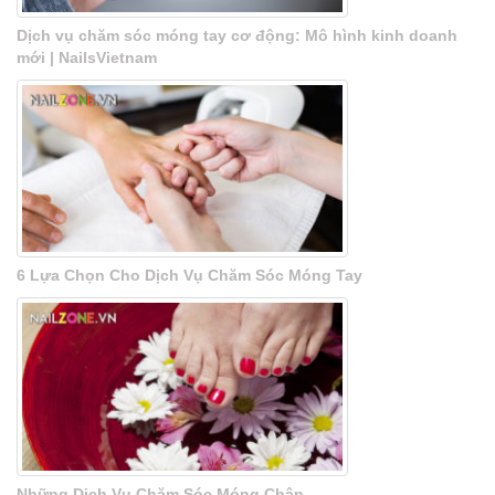
Dịch vụ chăm sóc móng tay cơ động: Mô hình kinh doanh
mới | NailsVietnam
6 Lựa Chọn Cho Dịch Vụ Chăm Sóc Móng Tay
Những Dịch Vụ Chăm Sóc Móng Chân