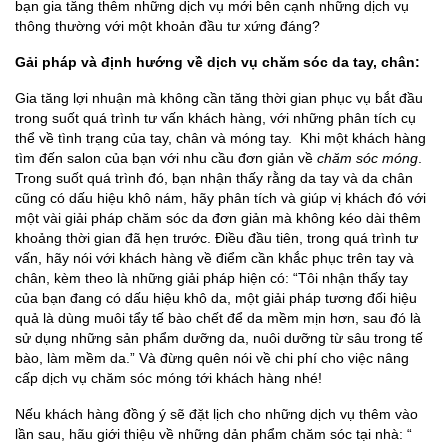
bạn gia tăng thêm những dịch vụ mới bên cạnh những dịch vụ
thông thường với một khoản đầu tư xứng đáng?
Gải pháp và định hướng về dịch vụ chăm sóc da tay, chân:
Gia tăng lợi nhuận mà không cần tăng thời gian phục vụ bắt đầu
trong suốt quá trình tư vấn khách hàng, với những phân tích cụ
thể về tình trạng của tay, chân và móng tay. Khi một khách hàng
tìm đến salon của bạn với nhu cầu đơn giản về
chăm sóc móng
.
Trong suốt quá trình đó, bạn nhận thấy rằng da tay và da chân
cũng có dấu hiệu khô nám, hãy phân tích và giúp vị khách đó với
một vài giải pháp chăm sóc da đơn giản mà không kéo dài thêm
khoảng thời gian đã hẹn trước. Điều đầu tiên, trong quá trình tư
vấn, hãy nói với khách hàng về điểm cần khắc phục trên tay và
chân, kèm theo là những giải pháp hiện có: “Tôi nhận thấy tay
của bạn đang có dấu hiệu khô da, một giải pháp tương đối hiệu
quả là dùng muôi tẩy tế bào chết để da mềm mịn hơn, sau đó là
sử dụng những sản phẩm dưỡng da, nuôi dưỡng từ sâu trong tế
bào, làm mềm da.” Và đừng quên nói về chi phí cho việc nâng
cấp dịch vụ chăm sóc móng tới khách hàng nhé!
Nếu khách hàng đồng ý sẽ đặt lịch cho những dịch vụ thêm vào
lần sau, hãu giới thiệu về những dản phẩm chăm sóc tại nhà: “