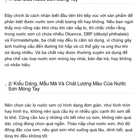
Đây chính là cách nhận biết đầu tiên khi tiếp xúc với sản phẩm để
phân biệt được nước sơn chất lượng tốt hay không. Nếu bạn ngửi
thấy mùi nồng nặc khó chịu khi vặn nắp lọ, thì chắc chắn rằng
trong nước sơn có chứa nhiều Oluence, DBP (dibutyl phthalate)
và Formaldehyde, ba chất này đều bị cấm sử dụng, vì chúng gây
ảnh hưởng xấu đến đường hô hấp và có thể gây ra ung thư khi
sử dụng nhiều. Và ba chất này được thường xuyên sử dụng để
pha chế các loại nước sơn móng tay nhái, bán đại trà, hay không
có nhãn hiệu.
2/ Kiểu Dáng, Mẫu Mã Và Chất Lượng Màu Của Nước
Sơn Móng Tay
Nên chọn các lọ nước sơn có hình dạng đơn giản, như hình tròn
hay hình trụ, không nên quá cầu kỳ vì nhiều góc cạnh thì sơn dễ
bị khô. Cũng cần lưu ý những chi tiết như cọ sơn, không nên quá
dài, cũng đừng chọn quá ngắn. Tháo nắp chai nước sơn, thử độ
đông đặc của sơn, nếu giọt sơn nhỏ xuống quá lâu, dính bết, quá
lỏng thì đều không tốt.