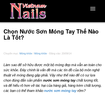
Toggle
navigati
Chọn Nước Sơn Móng Tay Thế Nào
Là Tốt?
Chuyên mục:
Móng khỏe
/
Móng khỏe
- Đăng vào: 20/09/14
Làm sao để sở hữu được một bộ móng đẹp mà vẫn an toàn cho
sức khỏe. Đây chính là vấn đề mà các tín đồ của bộ môn nghệ
thuật vẽ móng đang gặp phải. Vậy như thế nào để có sự lựa
chọn đúng đắn sản phẩm
nước sơn móng tay
chất lượng tốt,
và để hiểu rõ hơn về tác hại của hàng giả, hàng kém chất lượng,
các bạn có thể tham khảo
nước sơn móng tay
rởm?