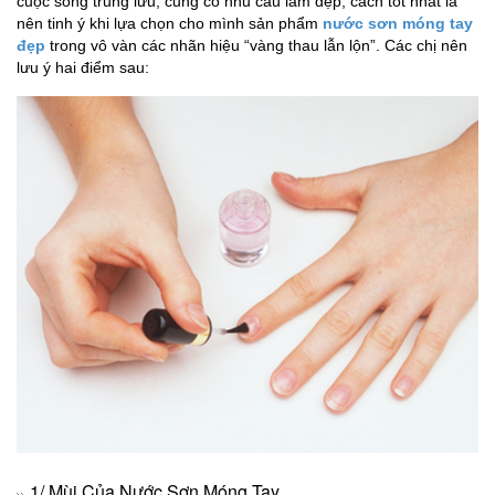
cuộc sống trung lưu, cũng có nhu cầu làm đẹp, cách tốt nhất là
nên tinh ý khi lựa chọn cho mình sản phẩm
nước sơn móng tay
đẹp
trong vô vàn các nhãn hiệu “vàng thau lẫn lộn”. Các chị nên
lưu ý hai điểm sau:
1/ Mùi Của Nước Sơn Móng Tay