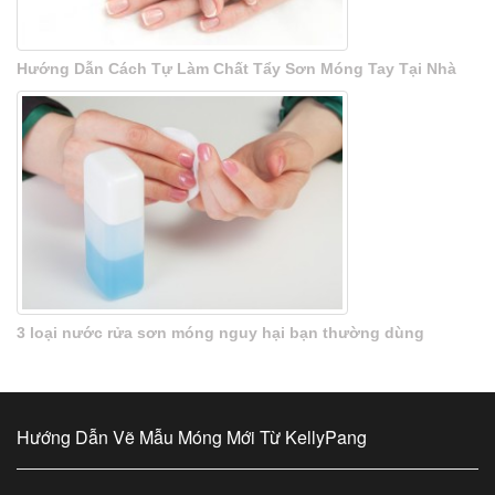
Hướng Dẫn Cách Tự Làm Chất Tẩy Sơn Móng Tay Tại Nhà
3 loại nước rửa sơn móng nguy hại bạn thường dùng
Hướng Dẫn Vẽ Mẫu Móng Mới Từ KellyPang