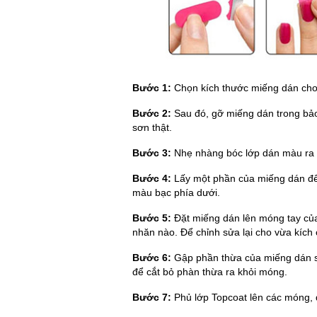
Bước 1:
Chọn kích thước miếng dán cho
Bước 2:
Sau đó, gỡ miếng dán trong bả
sơn thật.
Bước 3:
Nhẹ nhàng bóc lớp dán màu ra k
Bước 4:
Lấy một phần của miếng dán để
màu bạc phía dưới.
Bước 5:
Đặt miếng dán lên móng tay của
nhăn nào. Để chỉnh sửa lại cho vừa kích c
Bước 6:
Gập phần thừa của miếng dán s
để cắt bỏ phàn thừa ra khỏi móng.
Bước 7:
Phủ lớp Topcoat lên các móng, đợ