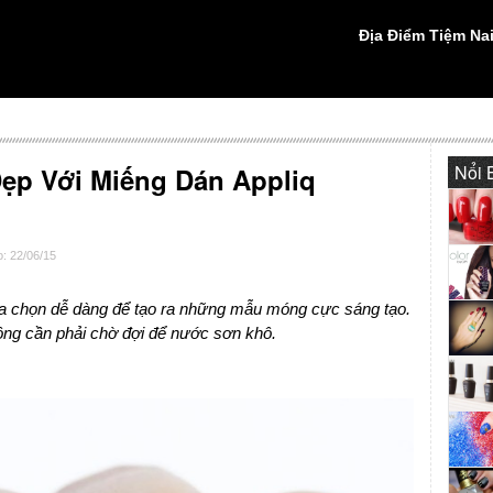
Địa Điểm Tiệm Nai
Nổi 
ẹp Với Miếng Dán Appliq
: 22/06/15
ựa chọn dễ dàng để tạo ra những mẫu móng cực sáng tạo.
ông cần phải chờ đợi để nước sơn khô.