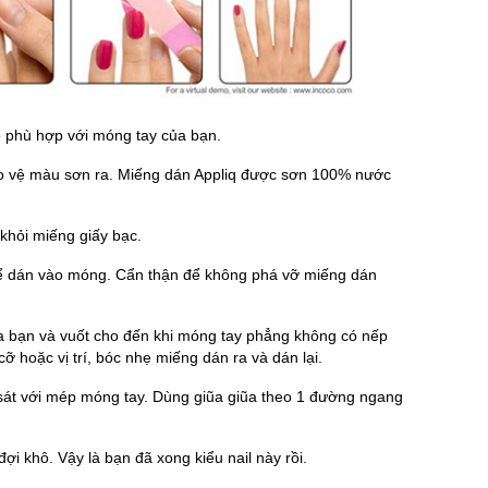
 phù hợp với móng tay của bạn.
o vệ màu sơn ra. Miếng dán Appliq được sơn 100% nước
hỏi miếng giấy bạc.
 dán vào móng. Cẩn thận để không phá vỡ miếng dán
 bạn và vuốt cho đến khi móng tay phẳng không có nếp
ỡ hoặc vị trí, bóc nhẹ miếng dán ra và dán lại.
át với mép móng tay. Dùng giũa giũa theo 1 đường ngang
i khô. Vậy là bạn đã xong kiểu nail này rồi.