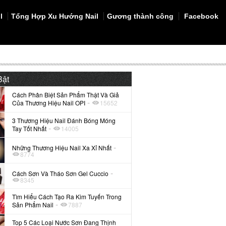
l
Tổng Hợp Xu Hướng Nail
Gương thành công
Facebook
Bật
Cách Phân Biệt Sản Phẩm Thật Và Giả
-
Của Thương Hiệu Nail OPI
15652
3 Thương Hiệu Nail Đánh Bóng Móng
-
Tay Tốt Nhất
14005
-
Những Thương Hiệu Nail Xa Xỉ Nhất
8774
-
Cách Sơn Và Tháo Sơn Gel Cuccio
8345
Tìm Hiểu Cách Tạo Ra Kim Tuyến Trong
-
Sản Phẩm Nail
7887
Top 5 Các Loại Nước Sơn Đang Thịnh