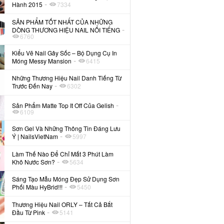
-
Hành 2015
7334
SẢN PHẨM TỐT NHẤT CỦA NHỮNG
-
DÒNG THƯƠNG HIỆU NAIL NỔI TIẾNG
6760
Kiểu Vẽ Nail Gây Sốc – Bộ Dụng Cụ In
-
Móng Messy Mansion
6415
Những Thương Hiệu Nail Danh Tiếng Từ
-
Trước Đến Nay
6302
-
Sản Phẩm Matte Top It Off Của Gelish
6109
Sơn Gel Và Những Thông Tin Đáng Lưu
-
Ý | NailsVietNam
5997
Làm Thế Nào Để Chỉ Mất 3 Phút Làm
-
Khô Nước Sơn?
5634
Sáng Tạo Mẫu Móng Đẹp Sử Dụng Sơn
-
Phối Màu HyBrid!!!
5450
Thương Hiệu Nail ORLY – Tất Cả Bắt
-
Đầu Từ Pink
5141