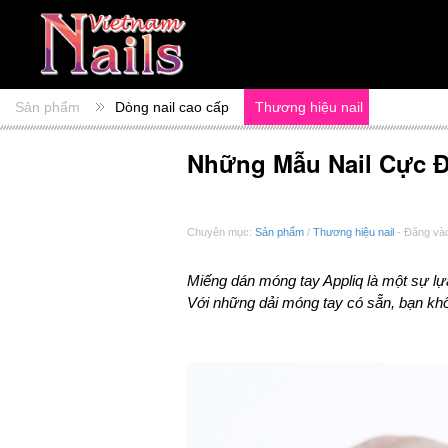
Sản phẩm
Dòng nail cao cấp
Thương hiệu nail
Những Mẫu Nail Cực Đ
Chuyên mục:
Sản phẩm
/
Thương hiệu nail
- Đăng vào
Miếng dán móng tay Appliq là một sự l
Với những dải móng tay có sẵn, bạn kh