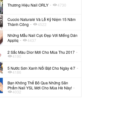
-
Thương Hiệu Nail ORLY
4730
Cuccio Naturalé Và Lễ Kỷ Niệm 15 Năm
-
Thành Công
4522
Những Mẫu Nail Cực Đẹp Với Miếng Dán
-
Appliq
4437
-
2 Sắc Màu Dior Mới Cho Mùa Thu 2017
4190
-
5 Nước Sơn Xanh Nổi Bật Cho Ngày 4/7
4186
Bạn Không Thể Bỏ Qua Những Sản
-
Phẩm Nail YSL Mới Cho Mùa Hè Này!
4032