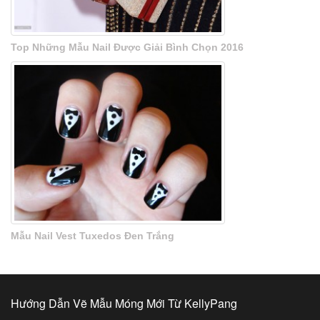
Top Những Mẫu Nail Được Giải Bình Chọn 2016
Mẫu Nail Vest Tuxedos Đen Trắng
Hướng Dẫn Vẽ Mẫu Móng Mới Từ KellyPang