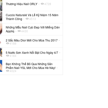
-
Thương Hiệu Nail ORLY
4728
Cuccio Naturalé Và Lễ Kỷ Niệm 15 Năm
-
Thành Công
4513
Những Mẫu Nail Cực Đẹp Với Miếng Dán
-
Appliq
4430
-
2 Sắc Màu Dior Mới Cho Mùa Thu 2017
4188
-
5 Nước Sơn Xanh Nổi Bật Cho Ngày 4/7
4184
Bạn Không Thể Bỏ Qua Những Sản
-
Phẩm Nail YSL Mới Cho Mùa Hè Này!
4024