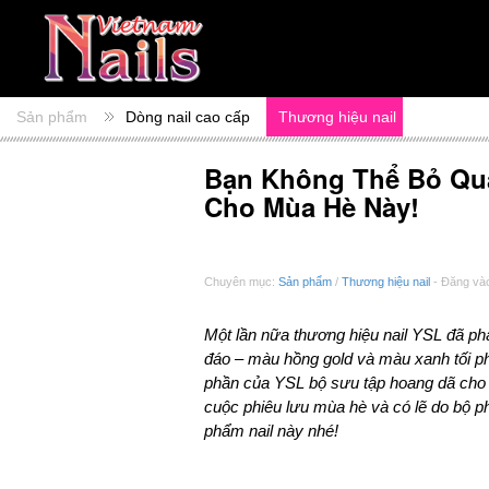
Sản phẩm
Dòng nail cao cấp
Thương hiệu nail
Bạn Không Thể Bỏ Qu
Cho Mùa Hè Này!
Chuyên mục:
Sản phẩm
/
Thương hiệu nail
- Đăng vào
Một lần nữa thương hiệu nail YSL đã ph
đáo – màu hồng gold và màu xanh tối p
phần của YSL bộ sưu tập hoang dã cho
cuộc phiêu lưu mùa hè và có lẽ do bộ
phẩm nail này nhé!