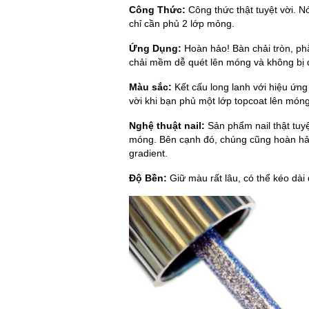
Công Thức:
Công thức thật tuyệt vời. N
chỉ cần phủ 2 lớp mỏng.
Ứng Dụng:
Hoàn hảo! Bàn chải tròn, phẳ
chải mềm dễ quét lên móng và không bị d
Màu sắc:
Kết cấu long lanh với hiệu ứn
vời khi bạn phủ một lớp topcoat lên mó
Nghệ thuật nail:
Sản phẩm nail thật tuyệ
móng. Bên cạnh đó, chúng cũng hoàn hảo 
gradient.
Độ Bền:
Giữ màu rất lâu, có thể kéo dài