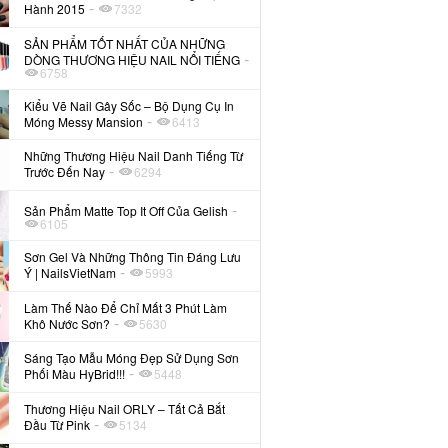
-
Hành 2015
7332
SẢN PHẨM TỐT NHẤT CỦA NHỮNG
-
DÒNG THƯƠNG HIỆU NAIL NỔI TIẾNG
6758
Kiểu Vẽ Nail Gây Sốc – Bộ Dụng Cụ In
-
Móng Messy Mansion
6413
Những Thương Hiệu Nail Danh Tiếng Từ
-
Trước Đến Nay
6294
-
Sản Phẩm Matte Top It Off Của Gelish
6105
Sơn Gel Và Những Thông Tin Đáng Lưu
-
Ý | NailsVietNam
5993
Làm Thế Nào Để Chỉ Mất 3 Phút Làm
-
Khô Nước Sơn?
5630
Sáng Tạo Mẫu Móng Đẹp Sử Dụng Sơn
-
Phối Màu HyBrid!!!
5448
Thương Hiệu Nail ORLY – Tất Cả Bắt
-
Đầu Từ Pink
5134