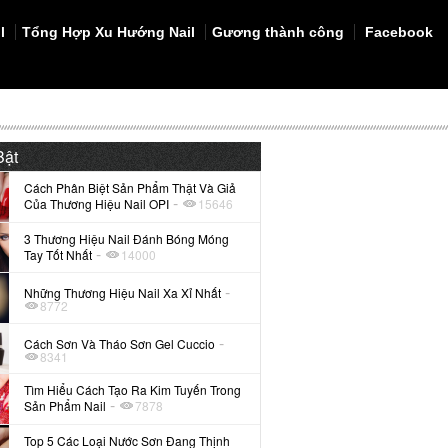
l
Tổng Hợp Xu Hướng Nail
Gương thành công
Facebook
Bật
Cách Phân Biệt Sản Phẩm Thật Và Giả
-
Của Thương Hiệu Nail OPI
15646
3 Thương Hiệu Nail Đánh Bóng Móng
-
Tay Tốt Nhất
14000
-
Những Thương Hiệu Nail Xa Xỉ Nhất
8772
-
Cách Sơn Và Tháo Sơn Gel Cuccio
8341
Tìm Hiểu Cách Tạo Ra Kim Tuyến Trong
-
Sản Phẩm Nail
7878
Top 5 Các Loại Nước Sơn Đang Thịnh