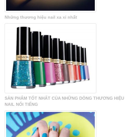
Những thương hiệu nail xa xỉ nhất
SẢN PHẨM TỐT NHẤT CỦA NHỮNG DÒNG THƯƠNG HIỆU
NAIL NỔI TIẾNG