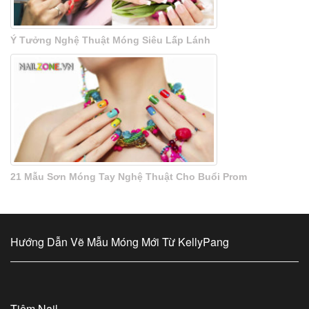
Ý Tưởng Nghệ Thuật Móng Siêu Lấp Lánh
21 Mẫu Sơn Móng Tay Nghệ Thuật Cho Buổi Prom
Hướng Dẫn Vẽ Mẫu Móng Mới Từ KellyPang
Tiệm Nail