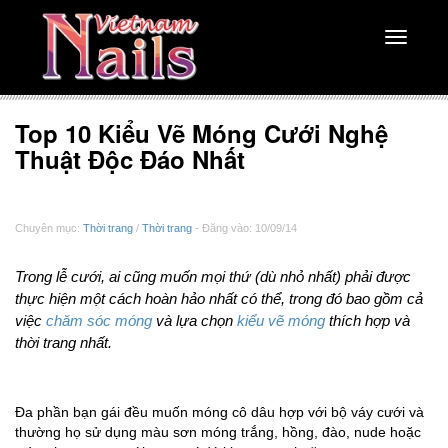
Toggle
navigati
Top 10 Kiểu Vẽ Móng Cưới Nghệ
Thuật Độc Đáo Nhất
Chuyên mục:
Thời trang
/
Thời trang
- Đăng vào: 10/09/14
Trong lễ cưới, ai cũng muốn mọi thứ (dù nhỏ nhất) phải được
thực hiện một cách hoàn hảo nhất có thể, trong đó bao gồm cả
việc
chăm sóc móng
và lựa chọn
kiểu vẽ móng
thích hợp và
thời trang nhất.
Đa phần bạn gái đều muốn móng cô dâu hợp với bộ váy cưới và
thường họ sử dụng màu sơn móng trắng, hồng, đào, nude hoặc