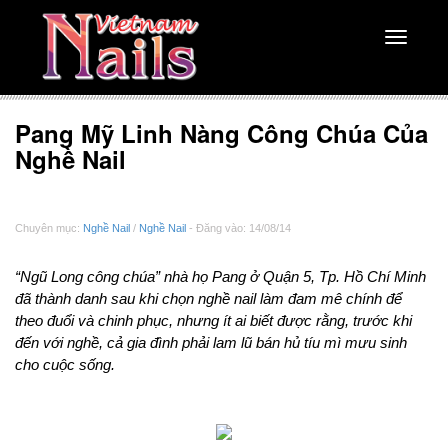
Toggle
navigati
Pang Mỹ Linh Nàng Công Chúa Của
Nghề Nail
Chuyên mục:
Nghề Nail
/
Nghề Nail
- Đăng vào: 14/08/14
“Ngũ Long công chúa” nhà họ Pang ở Quận 5, Tp. Hồ Chí Minh
đã thành danh sau khi chọn nghề nail làm đam mê chính để
theo đuổi và chinh phục, nhưng ít ai biết được rằng, trước khi
đến với nghề, cả gia đình phải lam lũ bán hủ tíu mì mưu sinh
cho cuộc sống.