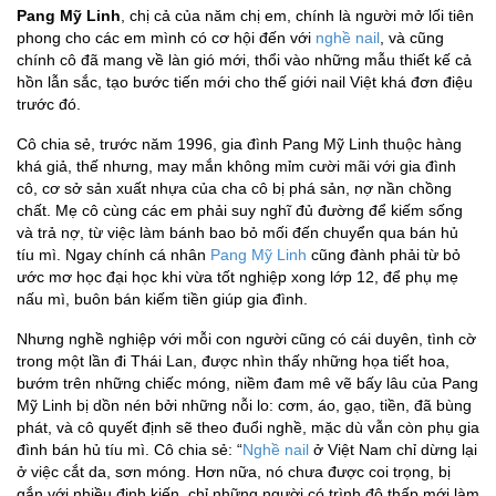
Pang Mỹ Linh
, chị cả của năm chị em, chính là người mở lối tiên
phong cho các em mình có cơ hội đến với
nghề nail
, và cũng
chính cô đã mang về làn gió mới, thổi vào những mẫu thiết kế cả
hồn lẫn sắc, tạo bước tiến mới cho thế giới nail Việt khá đơn điệu
trước đó.
Cô chia sẻ, trước năm 1996, gia đình Pang Mỹ Linh thuộc hàng
khá giả, thế nhưng, may mắn không mỉm cười mãi với gia đình
cô, cơ sở sản xuất nhựa của cha cô bị phá sản, nợ nần chồng
chất. Mẹ cô cùng các em phải suy nghĩ đủ đường để kiếm sống
và trả nợ, từ việc làm bánh bao bỏ mối đến chuyển qua bán hủ
tíu mì. Ngay chính cá nhân
Pang Mỹ Linh
cũng đành phải từ bỏ
ước mơ học đại học khi vừa tốt nghiệp xong lớp 12, để phụ mẹ
nấu mì, buôn bán kiếm tiền giúp gia đình.
Nhưng nghề nghiệp với mỗi con người cũng có cái duyên, tình cờ
trong một lần đi Thái Lan, được nhìn thấy những họa tiết hoa,
bướm trên những chiếc móng, niềm đam mê vẽ bấy lâu của Pang
Mỹ Linh bị dồn nén bởi những nỗi lo: cơm, áo, gạo, tiền, đã bùng
phát, và cô quyết định sẽ theo đuổi nghề, mặc dù vẫn còn phụ gia
đình bán hủ tíu mì. Cô chia sẻ: “
Nghề nail
ở Việt Nam chỉ dừng lại
ở việc cắt da, sơn móng. Hơn nữa, nó chưa được coi trọng, bị
gắn với nhiều định kiến, chỉ những người có trình độ thấp mới làm