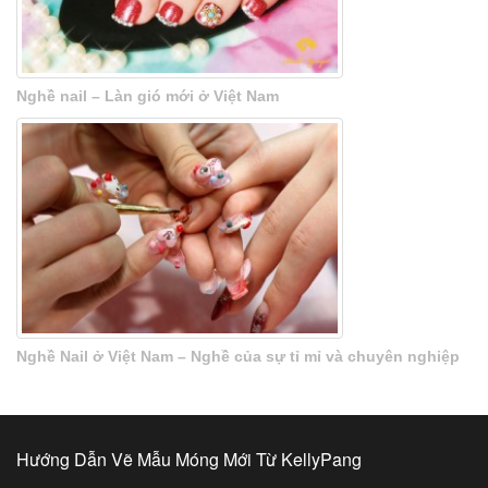
Nghề nail – Làn gió mới ở Việt Nam
Nghề Nail ở Việt Nam – Nghề của sự tỉ mỉ và chuyên nghiệp
Hướng Dẫn Vẽ Mẫu Móng Mới Từ KellyPang