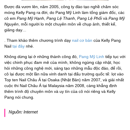
Được đà vươn lên, năm 2005, công ty đào tạo nghề chăm sóc
móng Kelly Pang ra đời, do Pang Mỹ Linh làm tổng giám đốc, các
cô em
Pang Mỹ Hạnh
,
Pang Lệ Thanh
,
Pang Lệ Phối
và
Pang Mỹ
Nguyên
, mỗi người lo một chuyên môn về chụp ảnh, thiết kế,
giảng dạy…
. Tham khảo thêm chương trình dạy
nail cơ bản
của Kelly Pang
Nail
tại đây
nhé.
Không dừng lại ở những thành công đó,
Pang Mỹ Linh
tiếp tục với
việc chinh phục đam mê của mình, không ngừng cập nhật, học
hỏi những công nghệ mới, sáng tạo những mẫu độc đáo, để rồi,
cô lại được một lần nữa vinh danh tại đấu trường quốc tế: lọt vào
Top ten Nail Châu Á tại Osaka (Nhật Bản) năm 2007, và giải nhất
cuộc thi Nail Châu Á tại Malaysia năm 2008, càng khẳng định
thêm trình độ chuyên môn và uy tín của cô nói riêng và Kelly
Pang nói chung.
Nguồn: Internet