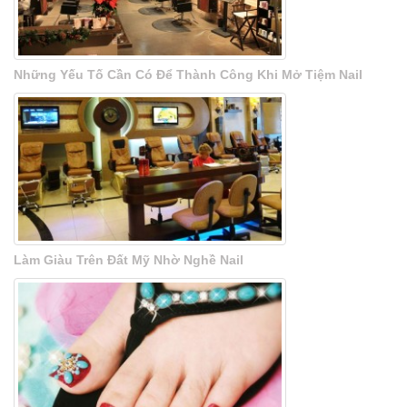
Những Yếu Tố Cần Có Để Thành Công Khi Mở Tiệm Nail
Làm Giàu Trên Đất Mỹ Nhờ Nghề Nail