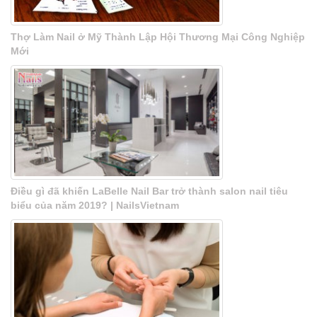
Thợ Làm Nail ở Mỹ Thành Lập Hội Thương Mại Công Nghiệp
Mới
Điều gì đã khiến LaBelle Nail Bar trở thành salon nail tiêu
biểu của năm 2019? | NailsVietnam