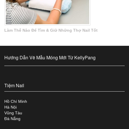
Làm Thế Nào Để Tìm & Giữ Những Thợ Nail Tốt
Hướng Dẫn Vẽ Mẫu Móng Mới Từ KellyPang
Tiệm Nail
Hồ Chí Minh
Hà Nội
Vũng Tàu
Đà Nẵng