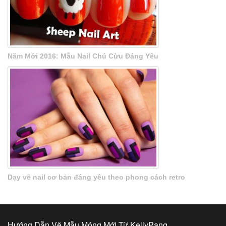
Năm Mới 2016: Mẫu Nail Chú Cừu Đáng Yêu
Dạy vẽ nail cơ bản đáng yêu theo phong cách retro
Hướng Dẫn Vẽ Mẫu Móng Mới Từ KellyPang