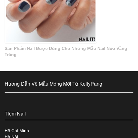
Sản Phẩm Nail Được Dùng Cho Những Mẫu Nail Nửa Vầng
Trăng
Hướng Dẫn Vẽ Mẫu Móng Mới Từ KellyPang
Tiệm Nail
Hồ Chí Minh
Hà Nội