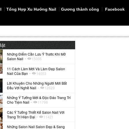
l
Tổng Hợp Xu Hướng Nail
Gương thành công
Facebook
Bật
Những Điểm Cần Lưu Ý Trước Khi Mở
-
Salon Nail
15035
11 Cách Làm Mới Và Làm Đẹp Salon
-
Nail Của Bạn
14053
Lời Khuyên Cho Những Người Mới Bắt
-
Đầu Với Nghề Nail
12629
Những Ý Tưởng Mới & Độc Đáo Trang Trí
-
Cho Tiệm Nail
11798
Các Ý Tưởng Thiết Kế Salon Nail Với
-
Trang Trí Hiện Đại
11421
Những Salon Nail Salon Đẹp & Sang