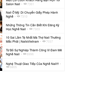
-
Salon Nail
7361
Nail Ở Mỹ: Di Chuyển Giấy Phép Hành
-
Nghề
7310
Những Thông Tin Cần Biết Khi Đăng Ký
-
Học Nghề Nail
7303
10 Sai Lầm Tệ Nhất Mà Thợ Nail Thường
-
Mắc Phải | NailsVietnam
7037
Từ Bỏ Sự Nghiệp Thành Công Vì Đam Mê
-
Nghề Nail
6996
-
Nghệ Thuật Giao Tiếp Của Nghề Nail!!!
6805