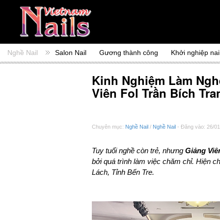
Nghề Nail
Salon Nail
Gương thành công
Khởi nghiệp nai
Kinh Nghiệm Làm Nghề
Viên Fol Trần Bích Tra
Chuyên mục:
Nghề Nail
/
Nghề Nail
- Đăng vào: 26/01
Tuy tuổi nghề còn trẻ, nhưng
Giảng Viê
bởi quá trình làm việc chăm chỉ. Hiện 
Lách, Tỉnh Bến Tre.