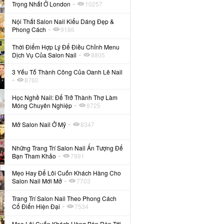
-
Trọng Nhất Ở London
10257
Nội Thất Salon Nail Kiểu Dáng Đẹp &
-
Phong Cách
9186
Thời Điểm Hợp Lý Để Điều Chỉnh Menu
-
Dịch Vụ Của Salon Nail
8805
3 Yếu Tố Thành Công Của Oanh Lê Nail
-
8760
Học Nghề Nail: Để Trở Thành Thợ Làm
-
Móng Chuyên Nghiệp
8725
-
Mở Salon Nail Ở Mỹ
8347
Những Trang Trí Salon Nail Ấn Tượng Để
-
Bạn Tham Khảo
7991
Mẹo Hay Để Lôi Cuốn Khách Hàng Cho
-
Salon Nail Mới Mở
7703
Trang Trí Salon Nail Theo Phong Cách
-
Cổ Điển Hiện Đại
7534
Mẹo Lôi Cuốn Khách Hàng Bận Rộn Tới