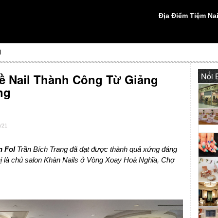
Địa Điểm Tiệm Nai
l
Nổi 
 Nail Thành Công Từ Giảng
ng
/21
n Fol
Trần Bích Trang đã đạt được thành quả xứng đáng
chị là chủ salon Khàn Nails ở Vòng Xoay Hoà Nghĩa, Chợ