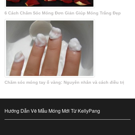
6 Cách Chăm Sóc Móng Đơn Giản Giúp Móng Trắng Đẹp
Chăm sóc móng tay ố vàng: Nguyên nhân và cách điều trị
Hướng Dẫn Vẽ Mẫu Móng Mới Từ KellyPang