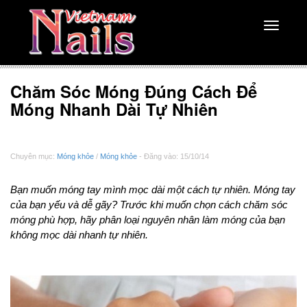
Toggle
navigati
Chăm Sóc Móng Đúng Cách Để
Móng Nhanh Dài Tự Nhiên
Chuyên mục:
Móng khỏe
/
Móng khỏe
- Đăng vào: 15/10/14
Bạn muốn móng tay mình mọc dài một cách tự nhiên. Móng tay
của bạn yếu và dễ gãy? Trước khi muốn chọn cách chăm sóc
móng phù hợp, hãy phân loại nguyên nhân làm móng của bạn
không mọc dài nhanh tự nhiên.