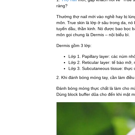
ràng?
Thường thợ nail mới vào nghề hay bị lú
môn. True skin là lớp ở sâu trong da, 
tuyến dầu, thần kinh. Nó được bao bọc bằ
môn gọi chung là Dermis – nội biểu bì.
Dermis gồm 3 lớp:
Lớp 1. Papillary layer: các núm nh
Lớp 2. Reticular layer: tế bào mỡ,
Lớp 3. Subcutaneous tissue: thực 
2. Khi đánh bóng móng tay, cần làm điề
Đánh bóng móng thực chất là làm cho mặt
Dùng block buffer dũa cho đến khi mặt 