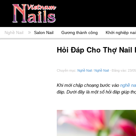
Nghề Nail
Salon Nail
Gương thành công
Khởi nghiệp nai
Hỏi Đáp Cho Thợ Nail
Chuyên mục:
Nghề Nail
/
Nghề Nail
- Đăng vào: 23/05
Khi mới chập choạng bước vào
nghề nai
đáp. Dưới đây là một số hỏi đáp giúp thợ