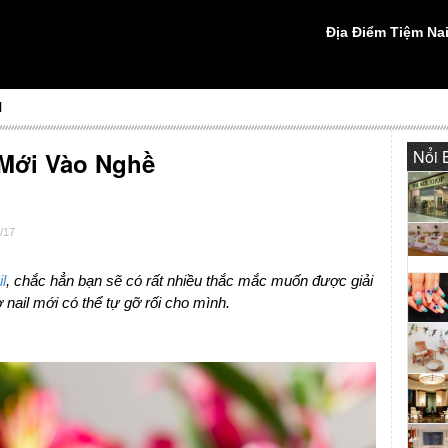
Địa Điểm Tiệm Nai
l
Nổi 
 Mới Vào Nghề
/17
l
, chắc hẳn bạn sẽ có rất nhiều thắc mắc muốn được giải
 nail mới có thể tự gỡ rối cho mình.