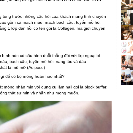
ng túng trước những câu hỏi của khách mang tính chuyên
nó bao gồm cả mạch máu, mạch bạch cầu, tuyến mồ hôi,
ng 1 lớp đàn hồi có tên gọi là Collagen, mà giới chuyên
ỏ hình nón có cấu hình duỗi thẳng đối với lớp ngoại bì
 máu, bạch cầu, tuyến mồ hôi, nang tóc và dầu
chất là mô mỡ (Adipose)
u gì để có bộ móng hoàn hảo nhất?
 móng nhẵn mịn với dụng cụ làm nail gọi là block buffer.
móng thật sự mịn và nhẵn như mong muốn.