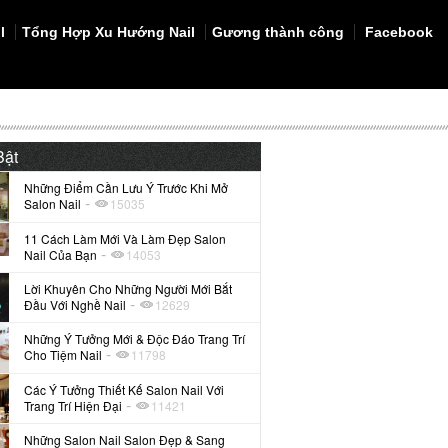
l
Tổng Hợp Xu Hướng Nail
Gương thành công
Facebook
Bật
Những Điểm Cần Lưu Ý Trước Khi Mở
-
Salon Nail
15035
11 Cách Làm Mới Và Làm Đẹp Salon
-
Nail Của Bạn
14053
Lời Khuyên Cho Những Người Mới Bắt
-
Đầu Với Nghề Nail
12629
Những Ý Tưởng Mới & Độc Đáo Trang Trí
-
Cho Tiệm Nail
11798
Các Ý Tưởng Thiết Kế Salon Nail Với
-
Trang Trí Hiện Đại
11421
Những Salon Nail Salon Đẹp & Sang