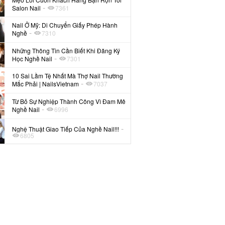
-
Salon Nail
7361
Nail Ở Mỹ: Di Chuyển Giấy Phép Hành
-
Nghề
7310
Những Thông Tin Cần Biết Khi Đăng Ký
-
Học Nghề Nail
7301
10 Sai Lầm Tệ Nhất Mà Thợ Nail Thường
-
Mắc Phải | NailsVietnam
7037
Từ Bỏ Sự Nghiệp Thành Công Vì Đam Mê
-
Nghề Nail
6996
-
Nghệ Thuật Giao Tiếp Của Nghề Nail!!!
6805