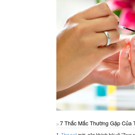
7 Thắc Mắc Thường Gặp Của T
1.
Thợ nail
mới, gặp khách hỏi về “True sk