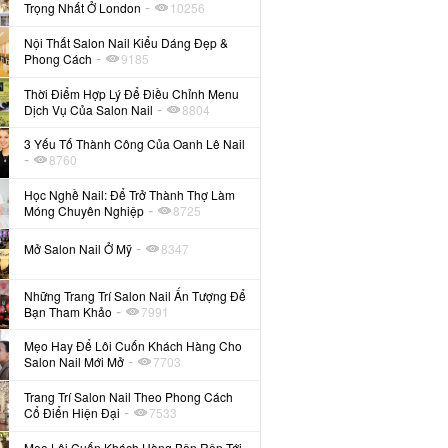
-
Trọng Nhất Ở London
10256
Nội Thất Salon Nail Kiểu Dáng Đẹp &
-
Phong Cách
9185
Thời Điểm Hợp Lý Để Điều Chỉnh Menu
-
Dịch Vụ Của Salon Nail
8804
3 Yếu Tố Thành Công Của Oanh Lê Nail
-
8760
Học Nghề Nail: Để Trở Thành Thợ Làm
-
Móng Chuyên Nghiệp
8725
-
Mở Salon Nail Ở Mỹ
8347
Những Trang Trí Salon Nail Ấn Tượng Để
-
Bạn Tham Khảo
7991
Mẹo Hay Để Lôi Cuốn Khách Hàng Cho
-
Salon Nail Mới Mở
7703
Trang Trí Salon Nail Theo Phong Cách
-
Cổ Điển Hiện Đại
7533
Mẹo Lôi Cuốn Khách Hàng Bận Rộn Tới