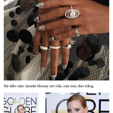
Nữ diễn viên Janelle Monae với mẫu nail màu đen trắng.