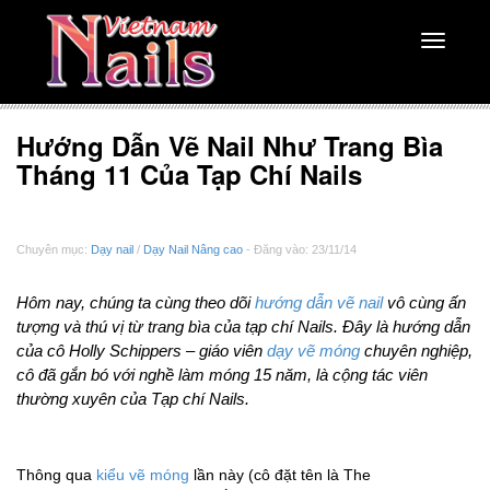
Toggle
navigati
Hướng Dẫn Vẽ Nail Như Trang Bìa
Tháng 11 Của Tạp Chí Nails
Chuyên mục:
Dạy nail
/
Dạy Nail Nâng cao
- Đăng vào: 23/11/14
Hôm nay, chúng ta cùng theo dõi
hướng dẫn vẽ nail
vô cùng ấn
tượng và thú vị từ trang bìa của tạp chí Nails. Đây là hướng dẫn
của cô Holly Schippers – giáo viên
dạy vẽ móng
chuyên nghiệp,
cô đã gắn bó với nghề làm móng 15 năm, là cộng tác viên
thường xuyên của Tạp chí Nails.
Thông qua
kiểu vẽ móng
lần này (cô đặt tên là The