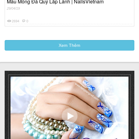
Mẫu Móng Đá Quý Lấp Lánh | NailsVietnam
29/04/19
2694
0
Xem Thêm