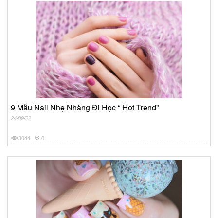
9 Mẫu Nail Nhẹ Nhàng Đi Học “ Hot Trend”
24/09/22
3044
0