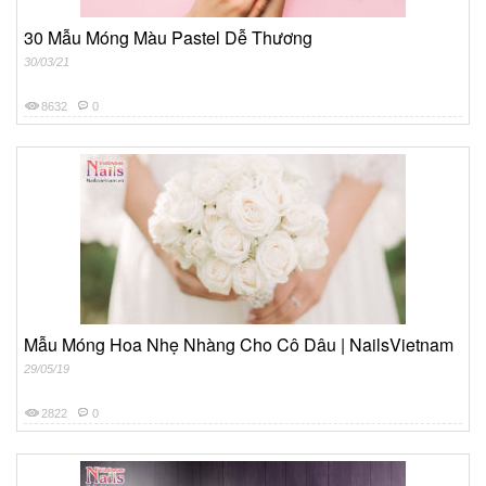
30 Mẫu Móng Màu Pastel Dễ Thương
30/03/21
8632
0
Mẫu Móng Hoa Nhẹ Nhàng Cho Cô Dâu | NailsVietnam
29/05/19
2822
0