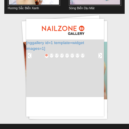
Hương Sắc Biển Xanh
Sóng Biển Dịu Mát
te=widget
[nggallery id=3 template=widget
images=1]