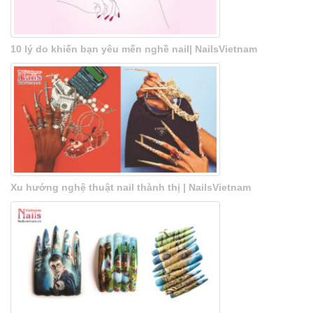
10 lý do khiến bạn yêu mến nghề nail| NailsVietnam
Xu hướng nghệ thuật nail thành thị | NailsVietnam