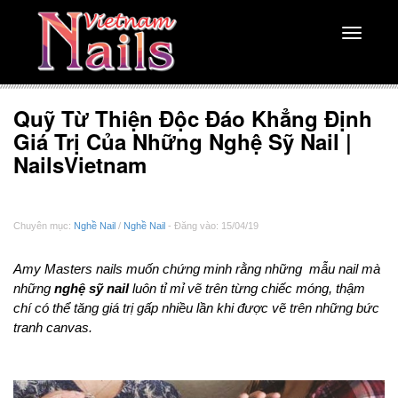
Toggle
navigati
Quỹ Từ Thiện Độc Đáo Khẳng Định
Giá Trị Của Những Nghệ Sỹ Nail |
NailsVietnam
Chuyên mục:
Nghề Nail
/
Nghề Nail
- Đăng vào: 15/04/19
Amy Masters nails muốn chứng minh rằng những mẫu nail mà
những
nghệ sỹ nail
luôn tỉ mỉ vẽ trên từng chiếc móng, thậm
chí có thể tăng giá trị gấp nhiều lần khi được vẽ trên những bức
tranh canvas.