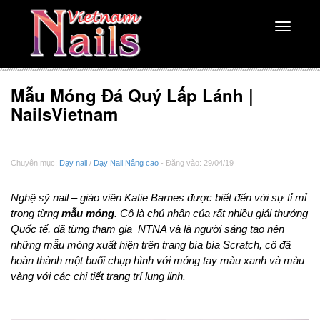
Toggle
navigati
Mẫu Móng Đá Quý Lấp Lánh |
NailsVietnam
Chuyên mục:
Dạy nail
/
Dạy Nail Nâng cao
- Đăng vào: 29/04/19
Nghệ sỹ nail – giáo viên Katie Barnes được biết đến với sự tỉ mỉ
trong từng
mẫu móng
. Cô là chủ nhân của rất nhiều giải thưởng
Quốc tế, đã từng tham gia NTNA và là người sáng tạo nên
những mẫu móng xuất hiện trên trang bìa bìa Scratch, cô đã
hoàn thành một buổi chụp hình với móng tay màu xanh và màu
vàng với các chi tiết trang trí lung linh.