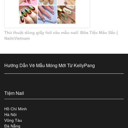
Thủ thuật dùng giấy foil vào mẫu nail: Bữa Tiệc Màu Sắc |
NailsVietnam
Hướng Dẫn Vẽ Mẫu Móng Mới Từ KellyPang
Tiệm Nail
Hồ Chí Minh
Hà Nội
Vũng Tàu
Đà Nẵng