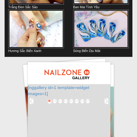
Trắng Đen Sắc Sảo
Ban Mai Tình Yêu
Hương Sắc Biển Xanh
Sóng Biển Dịu Mát
[nggallery id=1 template=widget
images=1]