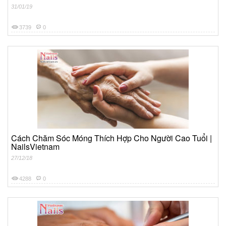
31/01/19
3739
0
Cách Chăm Sóc Móng Thích Hợp Cho Người Cao Tuổi |
NailsVietnam
27/12/18
4288
0