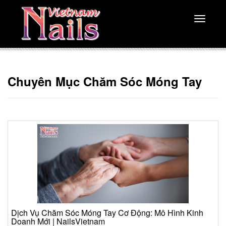
Toggle
navigati
Chuyên Mục Chăm Sóc Móng Tay
Dịch Vụ Chăm Sóc Móng Tay Cơ Động: Mô Hình Kinh
Doanh Mới | NailsVietnam