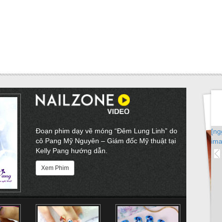
Đoạn phim dạy vẽ móng “Đêm Lung Linh” do
[ng
cô Pang Mỹ Nguyên – Giám đốc Mỹ thuật tại
ima
Kelly Pang hướng dẫn.
Xem Phim