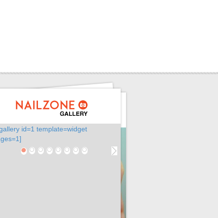
gallery id=1 template=widget
ges=1]