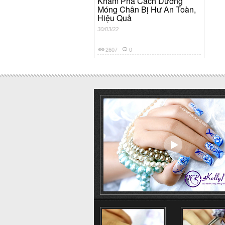
Khám Phá Cách Dưỡng
Móng Chân Bị Hư An Toàn,
Hiệu Quả
30/03/22
2607
0