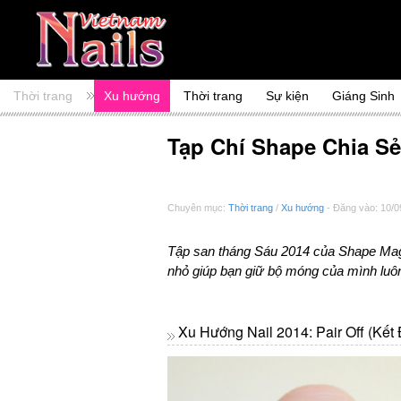
Thời trang
Xu hướng
Thời trang
Sự kiện
Giáng Sinh
Tạp Chí Shape Chia Sẻ
Chuyên mục:
Thời trang
/
Xu hướng
- Đăng vào: 10/0
Tập san tháng Sáu 2014 của Shape Maga
nhỏ giúp bạn giữ bộ móng của mình luô
Xu Hướng Nail 2014: Pair Off (kết 