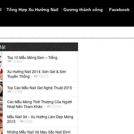
l
Tổng Hợp Xu Hướng Nail
Gương thành công
Facebook
Bật
-
Top 10 Mẫu Móng Đen – Trắng
14464
Xu Hướng Nail 2014: Sơn Gel & Sơn
-
Truyền Thống
13575
-
Top Các Mẫu Nail Gel Nghệ Thuật 2015
11188
Các Mẫu Móng Thời Thượng Của Người
-
Nhật Nên Tham Khảo
10395
Mẫu Nail 3d – Xu Hướng Làm Đẹp Móng
-
2015
9380
Những Mẫu Nail Và Màu Sắc Nail Đình