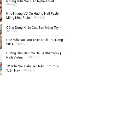
-
Những Mẫu Nail Ren Nghệ Thuật
6227
Nhẹ Nhàng Với Xu Hướng Nail Pastel
-
Mỏng Kiểu Pháp
5835
-
Công Dụng Khác Của Sơn Móng Tay
5622
Các Mẫu Nail Yêu Thích Nhất Thu Đông
-
2014
5550
Hướng Dẫn Nail: Cỏ Ba Lá Shamrock |
-
NailsVietnam
5457
12 Mẫu Nail Biển Bạn Nên Thử Trong
-
Tuần Này
5440