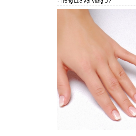
Trong Lúc Vội Vàng Ư?