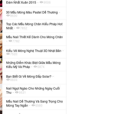
-
Đám Nhất Xuân 2015
9006
-
30 Mẫu Móng Màu Pastel Dễ Thương
8630
Top Các Mẫu Móng Chân Kiểu Pháp Hot
-
Nhất
7852
Mẫu Nail Thiết Kế Dành Cho Móng Chân
-
7782
-
Kiểu Vẽ Móng Nghệ Thuật 3D Nhật Bản
7520
Những Điểm Khác Biệt Giữa Mẫu Móng
-
Kiểu Mỹ Và Pháp
6874
-
Bạn Biết Gì Về Móng Đắp Solar?
6633
Nail Ngọt Ngào Cho Những Ngày Cuối
-
Thu
6631
Mẫu Nail Dễ Thương Và Sang Trọng Cho
-
Móng Tay Ngắn
6560