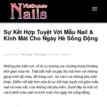
Toggle
navigati
Sự Kết Hợp Tuyệt Vời Mẫu Nail &
Kính Mát Cho Ngày Hè Sống Động
Chuyên mục:
Thời trang
/
Thời trang
- Đăng vào: 16/06/15
Những phụ kiện rực rỡ là xu hường ưa chuộng trong khoảng
thời gian mùa hè. Thật bắt mắt và gây thu hút hơn với những
gọng kính đủ màu, đồ trang sức, túi sách và những phụ kiện
khác. Điểm nổi bật hơn nữa là sự kết hợp tuyệt vời giữa mẫu
nail và màu sắc của những vật phụ kiền. Dưới đây là một số
cách phối màu nail và kính mát cho ngày hè sống động.