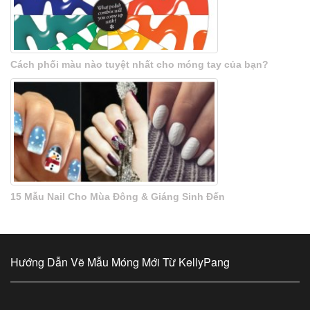
Cách phối màu nào tuyệt nhất cho móng tay của bạn?
15 Mẫu Nail Cho Mùa Đông & Giáng Sinh Đến
Hướng Dẫn Vẽ Mẫu Móng Mới Từ KellyPang