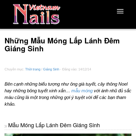
Toggle
navigati
Những Mẫu Móng Lấp Lánh Đêm
Giáng Sinh
Chuyên mục:
Thời trang
/
Giáng Sinh
- Đăng vào: 14/12/14
Bên cạnh những biểu tượng như ông già tuyết, cây thông Noel
hay những bông tuyết xinh xắn…
mẫu móng
với ánh nhũ đủ sắc
màu cũng là một trong những gợi ý tuyệt vời để các bạn tham
khảo.
Mẫu Móng Lấp Lánh Đêm Giáng Sinh