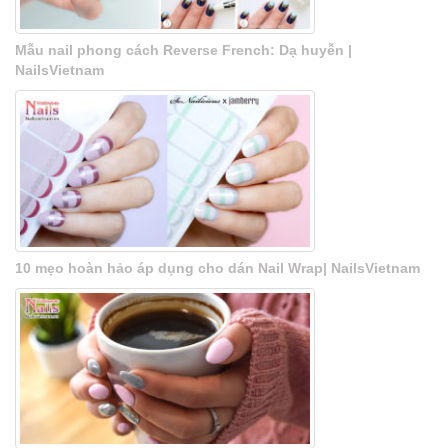
Mẫu nail phong cách Reverse French: Dạ huyễn |
NailsVietnam
10 mẹo hoàn hảo áp dụng cho dán Nail Wrap| NailsVietnam