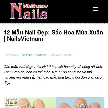
Toggle
navigati
12 Mẫu Nail Đẹp: Sắc Hoa Mùa Xuân
| NailsVietnam
Chuyên mục:
Thời trang
/
Thời trang
- Đăng vào: 16/01/19
Các
mẫu nail đẹp
với thiết kế họa tiết hoa này vô cùng nữ tính.
Thêm vào đó, bạn có thể thỏa sức tự do sáng tạo và thử
nghiệm với màu sắc hay các mẫu hoa tương đối đơn giản dưới
đây.