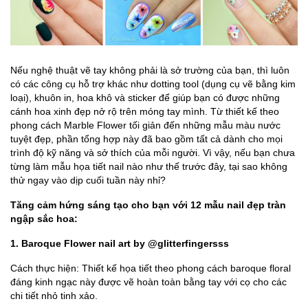
Nếu nghệ thuật vẽ tay không phải là sở trường của bạn, thì luôn
có các công cụ hỗ trợ khác như dotting tool (dụng cụ vẽ bằng kim
loại), khuôn in, hoa khô và sticker để giúp bạn có được những
cánh hoa xinh đẹp nở rộ trên móng tay mình. Từ thiết kế theo
phong cách Marble Flower tối giản đến những mẫu màu nước
tuyệt đẹp, phần tổng hợp này đã bao gồm tất cả dành cho mọi
trình độ kỹ năng và sở thích của mỗi người. Vì vậy, nếu bạn chưa
từng làm mẫu họa tiết nail nào như thế trước đây, tại sao không
thử ngay vào dịp cuối tuần này nhỉ?
Tăng cảm hứng sáng tạo cho bạn với 12 mẫu nail đẹp tràn
ngập sắc hoa:
1. Baroque Flower nail art by @glitterfingersss
Cách thực hiện: Thiết kế họa tiết theo phong cách baroque floral
đáng kinh ngạc này được vẽ hoàn toàn bằng tay với cọ cho các
chi tiết nhỏ tinh xảo.