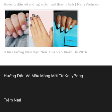
Hướng dẫn vẽ móng: mẫu nail thanh lịch | NailsVietnam
8 Xu Hướng Nail Bạn Nên Thử Vào Xuân Hè 2016
Hướng Dẫn Vẽ Mẫu Móng Mới Từ KellyPang
Tiệm Nail