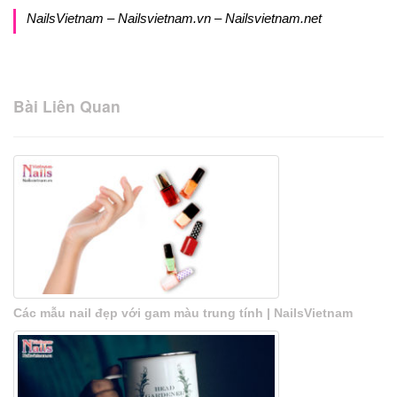
NailsVietnam – Nailsvietnam.vn – Nailsvietnam.net
Bài Liên Quan
Các mẫu nail đẹp với gam màu trung tính | NailsVietnam