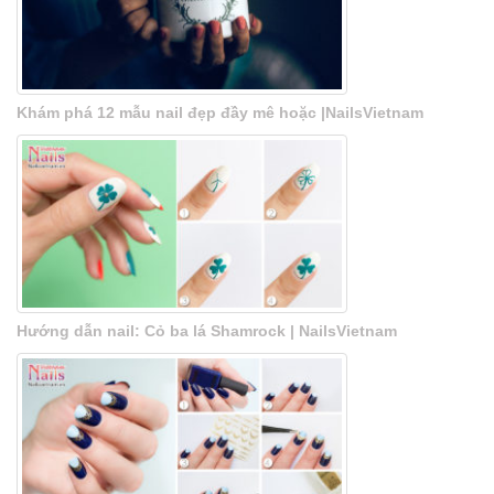
Khám phá 12 mẫu nail đẹp đầy mê hoặc |NailsVietnam
Hướng dẫn nail: Cỏ ba lá Shamrock | NailsVietnam