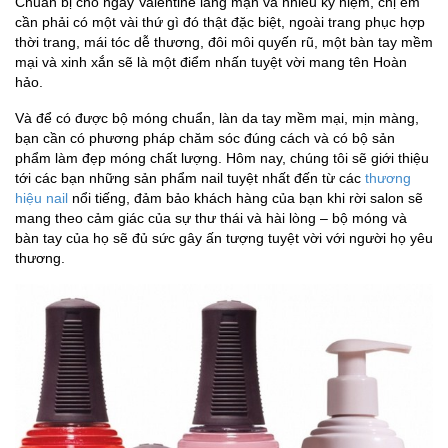
Chuẩn bị cho ngày Valentine lãng mạn và nhiều kỷ niệm, chị em
cần phải có một vài thứ gì đó thật đặc biệt, ngoài trang phục hợp
thời trang, mái tóc dễ thương, đôi môi quyến rũ, một bàn tay mềm
mại và xinh xắn sẽ là một điểm nhấn tuyệt vời mang tên Hoàn
hảo.
Và để có được bộ móng chuẩn, làn da tay mềm mại, mịn màng,
bạn cần có phương pháp chăm sóc đúng cách và có bộ sản
phẩm làm đẹp móng chất lượng. Hôm nay, chúng tôi sẽ giới thiệu
tới các bạn những sản phẩm nail tuyệt nhất đến từ các
thương
hiệu nail
nổi tiếng, đảm bảo khách hàng của bạn khi rời salon sẽ
mang theo cảm giác của sự thư thái và hài lòng – bộ móng và
bàn tay của họ sẽ đủ sức gây ấn tượng tuyệt vời với người họ yêu
thương.