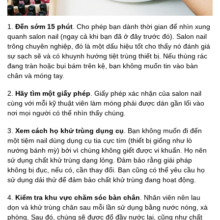
1.
Đến sớm 15 phút
. Cho phép bạn dành thời gian để nhìn xung
quanh salon nail (ngay cả khi bạn đã ở đây trước đó). Salon nail
trông chuyên nghiệp, đó là một dấu hiệu tốt cho thấy nó đánh giá
sự sạch sẽ và có khuynh hướng tiệt trùng thiết bị. Nếu thùng rác
đang tràn hoặc bụi bám trên kệ, bạn không muốn tin vào bàn
chân và móng tay.
2.
Hãy tìm một giấy phép
. Giấy phép xác nhận của salon nail
cùng với mỗi kỹ thuật viên làm móng phải được dán gần lối vào
nơi mọi người có thể nhìn thấy chúng.
3.
Xem cách họ khử trùng dụng cụ
. Bạn không muốn đi đến
một tiệm nail dùng dụng cụ tia cực tím (thiết bị giống như lò
nướng bánh mỳ) bởi vì chúng không giết được vi khuẩn. Họ nên
sử dụng chất khử trùng dạng lỏng. Đảm bảo rằng giải pháp
không bị đục, nếu có, cần thay đổi. Bạn cũng có thể yêu cầu họ
sử dụng dải thử để đảm bảo chất khử trùng đang hoạt động.
4.
Kiểm tra khu vực chăm sóc bàn chân
. Nhân viên nên lau
dọn và khử trùng chân sau mỗi lần sử dụng bằng nước nóng, xà
phòng. Sau đó, chúng sẽ được đổ đầy nước lại, cũng như chất