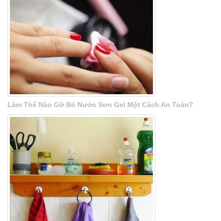
Làm Thế Nào Gỡ Bỏ Nước Sơn Gel Một Cách An Toàn?