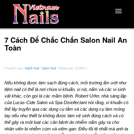
Toggle
navigati
7 Cách Để Chắc Chắn Salon Nail An
Toàn
Chuyên mục:
Nghề Nail
/
Salon Nail
- Đăng vào: 11/08/17
Nếu không được làm sạch đúng cách, môi trường ẩm ướt như
tiệm nail có thể là nơi chứa vi khuẩn, vi rút, nấm và các vi sinh
vật khác, còn gọi là các mầm bệnh. Robert Urfer, nhà sáng lập
của Lucas-Cide Salon và Spa Disinfectant nói rằng, vi khuẩn có
thể lây truyền qua các dụng cụ tắm và các dụng cụ làm móng
tay nếu như thiết bị không được làm vệ sinh đúng cách và có
thể gây ra một loạt các căn bệnh do nhiễm nấm gây ra cho
nhân viên bị nhiễm cúm và viêm gan. Điều tồi tệ nhất mà anh ta