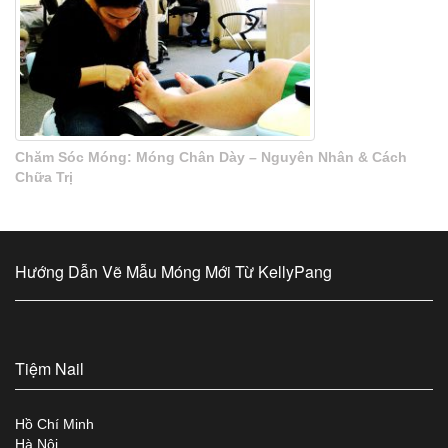
Chăm Sóc Móng: Móng Chân Dày – Nguyên Nhân & Cách
Chữa Trị
Hướng Dẫn Vẽ Mẫu Móng Mới Từ KellyPang
Tiệm Nail
Hồ Chí Minh
Hà Nội