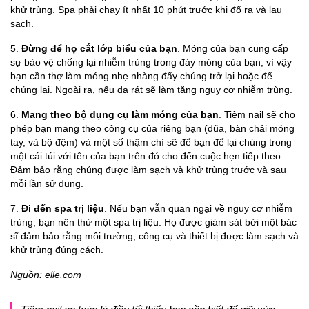
khử trùng. Spa phải chạy ít nhất 10 phút trước khi đổ ra và lau
sạch.
5.
Đừng để họ cắt lớp biểu của bạn
. Móng của bạn cung cấp
sự bảo vệ chống lại nhiễm trùng trong đáy móng của bạn, vì vậy
bạn cần thợ làm móng nhẹ nhàng đẩy chúng trở lại hoặc để
chúng lại. Ngoài ra, nếu da rát sẽ làm tăng nguy cơ nhiễm trùng.
6.
Mang theo bộ dụng cụ làm móng của bạn
. Tiệm nail sẽ cho
phép bạn mang theo công cụ của riêng bạn (dũa, bàn chải móng
tay, và bộ đệm) và một số thậm chí sẽ để bạn để lại chúng trong
một cái túi với tên của bạn trên đó cho đến cuộc hẹn tiếp theo.
Đảm bảo rằng chúng được làm sạch và khử trùng trước và sau
mỗi lần sử dụng.
7.
Đi đến spa trị liệu
. Nếu bạn vẫn quan ngại về nguy cơ nhiễm
trùng, bạn nên thử một spa trị liệu. Họ được giám sát bởi một bác
sĩ đảm bảo rằng môi trường, công cụ và thiết bị được làm sạch và
khử trùng đúng cách.
Nguồn: elle.com