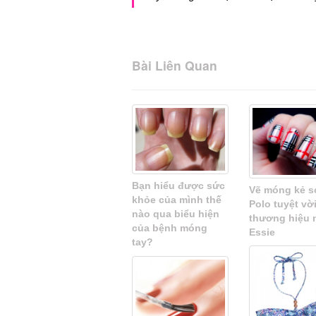
Bài Liên Quan
Bạn hiểu được sức
Vẽ móng kẻ s
khỏe của mình thế
Polo tuyệt vời
nào qua biểu hiện
thương hiệu n
của bệnh móng
Essie
tay?