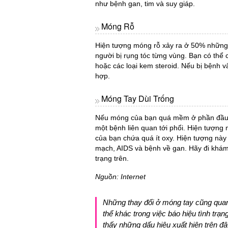
như bệnh gan, tim và suy giáp.
Móng Rỗ
Hiện tượng móng rỗ xảy ra ở 50% những 
người bị rụng tóc từng vùng. Bạn có thể 
hoặc các loại kem steroid. Nếu bị bệnh v
hợp.
Móng Tay Dùi Trống
Nếu móng của bạn quá mềm ở phần đầu v
một bệnh liên quan tới phổi. Hiện tượng
của bạn chứa quá ít oxy. Hiện tượng này
mạch, AIDS và bệnh về gan. Hãy đi khám 
trạng trên.
Nguồn: Internet
Những thay đổi ở móng tay cũng qua
thể khác trong việc báo hiệu tình tr
thấy những dấu hiệu xuất hiện trên đâ