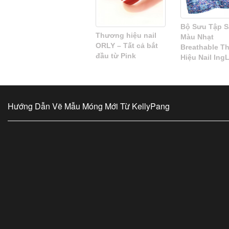
Bộ Sưu Tập S
Thương hiệu nail
Màu Nhạt
ORLY – Tất cả bắt
Breathable T
đầu từ Pink
Hiệu Nail Ing
Hướng Dẫn Vẽ Mẫu Móng Mới Từ KellyPang