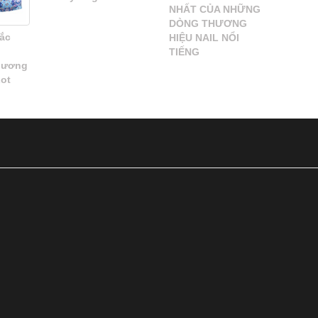
NHẤT CỦA NHỮNG
DÒNG THƯƠNG
ắc
HIỆU NAIL NỔI
TIẾNG
hương
Lot