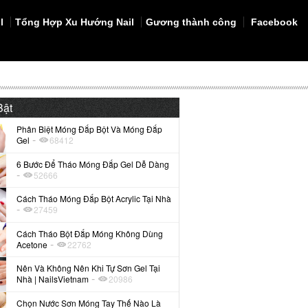
l
Tổng Hợp Xu Hướng Nail
Gương thành công
Facebook
Bật
Phân Biệt Móng Đắp Bột Và Móng Đắp
-
Gel
68412
6 Bước Để Tháo Móng Đắp Gel Dễ Dàng
-
52666
Cách Tháo Móng Đắp Bột Acrylic Tại Nhà
-
27459
Cách Tháo Bột Đắp Móng Không Dùng
-
Acetone
22762
Nên Và Không Nên Khi Tự Sơn Gel Tại
-
Nhà | NailsVietnam
20986
Chọn Nước Sơn Móng Tay Thế Nào Là