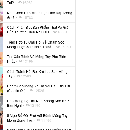
-
Tốt?
16368
Nên Chọn Đắp Móng Lụa Hay Đắp Móng
-
Gel?
15783
Cách Phân Biệt Sản Phẩm Thật Và Giả
-
Của Thương Hiệu Nail OPI
15651
Tổng Hợp 10 Câu Hỏi Về Chăm Sóc
-
Móng Được Xem Nhiều Nhất
15380
Top Các Bệnh Về Móng Tay Phổ Biến
-
Nhất
13195
Cách Tránh Nổi Bọt Khí Lúc Sơn Móng
-
Tay
12583
Chăm Sóc Móng Và Da Với Dầu Biểu Bì
-
(Cuticle Oil)
12526
Đắp Móng Bột Tại Nhà Không Khó Như
-
Bạn Nghĩ
12190
5 Mẹo Để Đối Phó Với Bệnh Móng Tay:
-
Móng Bong Tróc
11786
Bệnh Móng Tay, Móng Chân: Nấm Móng