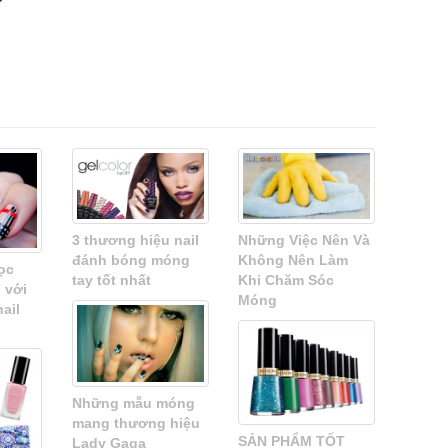
Những Việc Nên Và
3 thương hiệu nail
Không Nên Làm
đánh bóng móng
ọc
Khi Chăm Sóc
tay tốt nhất
 với
Móng
ail
Những mẫu móng
mang thương hiệu
SẢN PHẨM TỐT
Lady Gaga