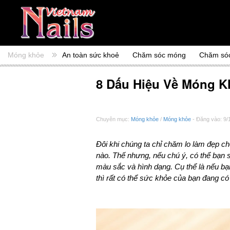
Móng khỏe
An toàn sức khoẻ
Chăm sóc móng
Chăm só
8 Dấu Hiệu Về Móng 
Chuyên mục:
Móng khỏe
/
Móng khỏe
- Đăng vào: 9/
Đôi khi chúng ta chỉ chăm lo làm đẹp 
nào. Thế nhưng, nếu chú ý, có thể bạn 
màu sắc và hình dạng. Cụ thể là nếu bạ
thì rất có thể sức khỏe của bạn đang có