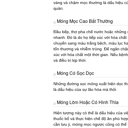
vàng và chậm mọc thường là dấu hiệu c
quản.
Móng Mọc Cao Bất Thường
Đầu bếp, thợ pha chế nước hoặc những 
nhanh. Đó là do họ tiếp xúc với hóa chấ
chuyển sang màu trắng bệch, màu lục hay
tổn thương và nhiễm trùng. Để ngăn chặn
xúc với hóa chất một thời gian. Nếu bện
và điều trị kịp thời.
Móng Có Sọc Dọc
Những đường sọc mỏng xuất hiện dọc th
là dấu hiệu của sự lão hóa mà thôi.
Móng Lõm Hoặc Có Hình Thìa
Hiện tượng này có thể là dấu hiệu của vi
thuốc bổ và thực hiện chế độ ăn phù hợp
cần lưu ý, móng mọc ngược cũng có thể 