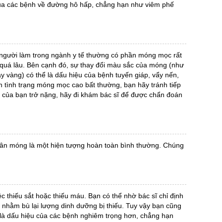
ủa các bệnh về đường hô hấp, chẳng hạn như viêm phế
người làm trong ngành y tế thường có phần móng mọc rất
t quá lâu. Bên cạnh đó, sự thay đổi màu sắc của móng (như
 vàng) có thể là dấu hiệu của bệnh tuyến giáp, vẩy nến,
 tình trạng móng mọc cao bất thường, bạn hãy tránh tiếp
h của bạn trở nặng, hãy đi khám bác sĩ để được chẩn đoán
ân móng là một hiện tượng hoàn toàn bình thường. Chúng
ệc thiếu sắt hoặc thiếu máu. Bạn có thể nhờ bác sĩ chỉ định
 nhằm bù lại lượng dinh dưỡng bị thiếu. Tuy vậy bạn cũng
là dấu hiệu của các bệnh nghiêm trọng hơn, chẳng hạn