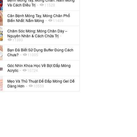
-
Và Cách Điều Trị
11528
Căn Bệnh Móng Tay, Móng Chân Phổ
-
Biến Nhất: Nấm Móng
11409
Chăm Sóc Móng: Móng Chân Dày –
-
Nguyên Nhân & Cách Chữa Trị
11393
Bạn Đã Biết Sử Dụng Buffer Đúng Cách
-
Chưa?
11005
Góc Nhìn Khoa Học Về Bột Đắp Móng
-
Acrylic
10724
Mẹo Và Thủ Thuật Để Đắp Móng Gel Dễ
-
Dàng Hơn
10559