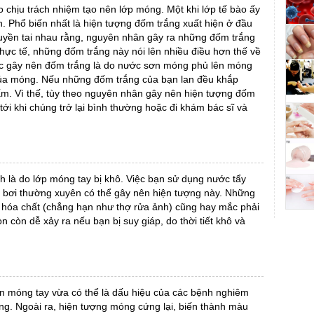
 chịu trách nhiệm tạo nên lớp móng. Một khi lớp tế bào ấy
n. Phổ biến nhất là hiện tượng đốm trắng xuất hiện ở đầu
uyền tai nhau rằng, nguyên nhân gây ra những đốm trắng
thực tế, những đốm trắng này nói lên nhiều điều hơn thế về
c gây nên đốm trắng là do nước sơn móng phủ lên móng
 của móng. Nếu những đốm trắng của bạn lan đều khắp
ấm. Vì thế, tùy theo nguyên nhân gây nên hiện tượng đốm
ới khi chúng trở lại bình thường hoặc đi khám bác sĩ và
 là do lớp móng tay bị khô. Việc bạn sử dụng nước tẩy
i bơi thường xuyên có thể gây nên hiện tượng này. Những
i hóa chất (chẳng hạn như thợ rửa ảnh) cũng hay mắc phải
 còn dễ xảy ra nếu bạn bị suy giáp, do thời tiết khô và
n móng tay vừa có thể là dấu hiệu của các bệnh nghiêm
g. Ngoài ra, hiện tượng móng cứng lại, biến thành màu