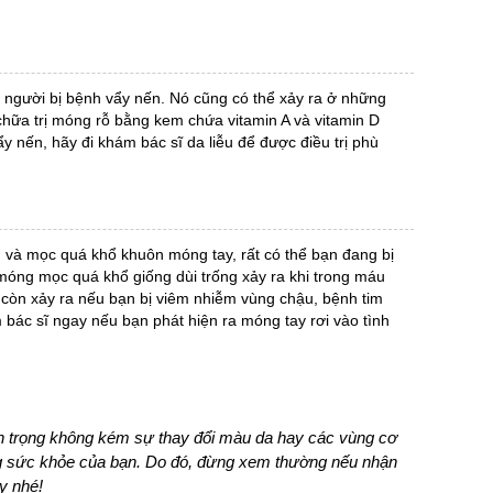
người bị bệnh vẩy nến. Nó cũng có thể xảy ra ở những
chữa trị móng rỗ bằng kem chứa vitamin A và vitamin D
ẩy nến, hãy đi khám bác sĩ da liễu để được điều trị phù
à mọc quá khổ khuôn móng tay, rất có thể bạn đang bị
 móng mọc quá khổ giống dùi trống xảy ra khi trong máu
 còn xảy ra nếu bạn bị viêm nhiễm vùng chậu, bệnh tim
bác sĩ ngay nếu bạn phát hiện ra móng tay rơi vào tình
n trọng không kém sự thay đổi màu da hay các vùng cơ
ạng sức khỏe của bạn. Do đó, đừng xem thường nếu nhận
y nhé!