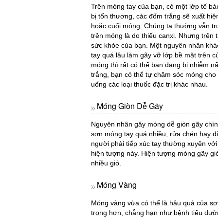
Trên móng tay của bạn, có một lớp tế bào
bị tổn thương, các đốm trắng sẽ xuất hiệ
hoặc cuối móng. Chúng ta thường vẫn tr
trên móng là do thiếu canxi. Nhưng trên 
sức khỏe của bạn. Một nguyên nhân khá
tay quá lâu làm gãy vỡ lớp bề mặt trên
móng thì rất có thể bạn đang bị nhiễm n
trắng, bạn có thể tự chăm sóc móng cho t
uống các loại thuốc đặc trị khác nhau.
Móng Giòn Dễ Gãy
Nguyên nhân gây móng dễ giòn gãy chính
sơn móng tay quá nhiều, rửa chén hay đ
người phải tiếp xúc tay thường xuyên vớ
hiện tượng này. Hiện tượng móng gãy giòn
nhiều gió.
Móng Vàng
Móng vàng vừa có thể là hậu quả của sơ
trọng hơn, chẳng hạn như bệnh tiểu đườn