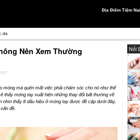
Địa Điểm Tiệm Nai
c da
Nổi 
Không Nên Xem Thường
10/17
cho móng mà quên mất việc phải chăm sóc cho nó như thế
sẽ thấy móng tay xuất hiện những thay đổi bất thường về
n nhìn thấy 8 dấu hiệu ở móng tay được đề cập dưới đây,
 vấn đề.