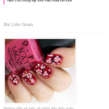
hiện cho móng tay xinh vào mùa thu thôi!
Bài Liên Quan
Hướng dẫn vẽ nail: vẽ cánh đào đón xuân