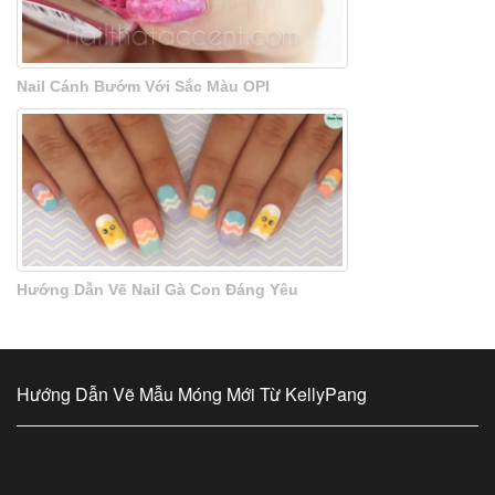
Nail Cánh Bướm Với Sắc Màu OPI
Hướng Dẫn Vẽ Nail Gà Con Đáng Yêu
Hướng Dẫn Vẽ Mẫu Móng Mới Từ KellyPang