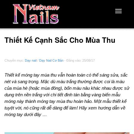
Toggle
navigati
Thiết Kế Cạnh Sắc Cho Mùa Thu
Chuyên mục:
Dạy nail
/
Dạy Nail Cơ Bản
- Đăng vào: 25/08/17
Thiết kế móng tay mùa thu vẫn hoàn toàn có thể sáng sửa, sắc
nét và sang trọng. Mặc dù màu trắng thường được coi là màu
của mùa hè (hoặc mùa đông), bốn màu nâu khác nhau được sử
dụng trên nền trắng với chi tiết đinh tán bằng vàng biến mẫu
móng này thành móng tay mùa thu hoàn hảo. Một mẫu thiết kế
tuyệt vời, nó cũng rất dễ dàng để làm! Hãy xem hướng dẫn về
móng tay dưới đây …