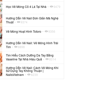
-
Học Vẽ Móng Cỏ 4 Lá Tại Nhà
9479
Hướng Dẫn Vẽ Nail Đơn Giản Mà Nghệ
-
Thuật
9374
-
Vẽ Móng Hoạt Hình Totoro
9356
Hướng Dẫn Vẽ Nail: Vẽ Móng Hình Trái
-
Tim
8898
Tìm Hiểu Cách Dưỡng Da Tay Bằng
-
Vaseline Tại Nhà Hiệu Quả
8314
Hướng Dẫn Vẽ Nail: Cách Vẽ Móng Khi
Sử Dụng Tay Không Thuận |
-
NailsVietnam
8239