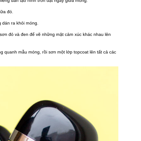
iếng dán tạo hình tròn đặt ngay giữa móng.
iữa đó.
g dán ra khỏi móng.
àu sơn đỏ và đen để vẽ những mặt cảm xúc khác nhau lên
g quanh mẫu móng, rồi sơn một lớp topcoat lên tất cả các