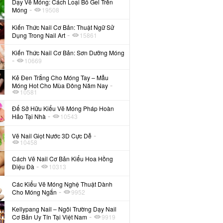
Dạy Vẽ Móng: Cách Loại Bỏ Gel Trên
-
Móng
19508
Kiến Thức Nail Cơ Bản: Thuật Ngữ Sử
-
Dụng Trong Nail Art
15861
Kiến Thức Nail Cơ Bản: Sơn Dưỡng Móng
-
10669
Kẻ Đen Trắng Cho Móng Tay – Mẫu
-
Móng Hot Cho Mùa Đông Năm Nay
10581
Để Sở Hữu Kiểu Vẽ Móng Pháp Hoàn
-
Hảo Tại Nhà
10543
-
Vẽ Nail Giọt Nước 3D Cực Dễ
10458
Cách Vẽ Nail Cơ Bản Kiểu Hoa Hồng
-
Điệu Đà
10313
Các Kiểu Vẽ Móng Nghệ Thuật Dành
-
Cho Móng Ngắn
9952
Kellypang Nail – Ngôi Trường Dạy Nail
-
Cơ Bản Uy Tín Tại Việt Nam
9919