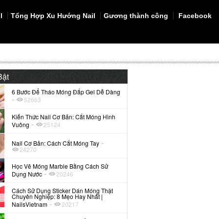
l
Tổng Hợp Xu Hướng Nail
Gương thành công
Facebook
Bật
6 Bước Để Tháo Móng Đắp Gel Dễ Dàng
-
52663
Kiến Thức Nail Cơ Bản: Cắt Móng Hình
-
Vuông
25124
-
Nail Cơ Bản: Cách Cắt Móng Tay
24270
Học Vẽ Móng Marble Bằng Cách Sử
-
Dụng Nước
20246
Cách Sử Dụng Sticker Dán Móng Thật
Chuyên Nghiệp: 8 Mẹo Hay Nhất |
-
NailsVietnam
20217