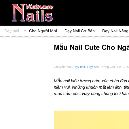
Dạy nail
Cho Người Mới
Dạy Nail Cơ Bản
Dạy Nail Nâng
Mẫu Nail Cute Cho Ng
Chuyên mục:
Dạy nail
/
Dạy nail
- Đăng vào: 14/12/15
Mẫu nail biểu tượng cảm xúc chào đón 
niềm vui. Những khuôn mắt lém lỉnh, ti
màu cảm xúc. Hãy cùng chúng tôi khám