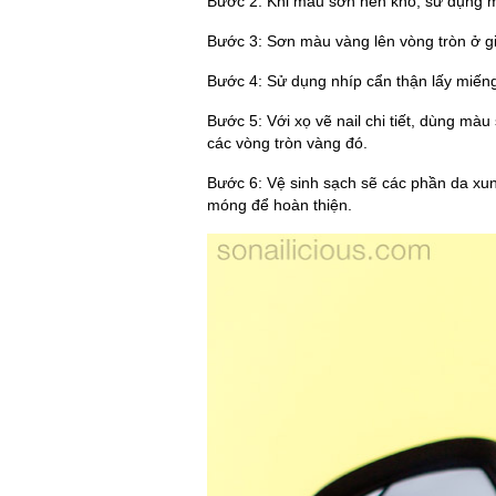
Bước 2: Khi màu sơn nền khô, sử dụng m
Bước 3: Sơn màu vàng lên vòng tròn ở g
Bước 4: Sử dụng nhíp cẩn thận lấy miến
Bước 5: Với xọ vẽ nail chi tiết, dùng m
các vòng tròn vàng đó.
Bước 6: Vệ sinh sạch sẽ các phần da xun
móng để hoàn thiện.